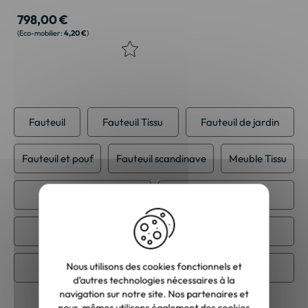
798,00 €
4,20 €
Fauteuil
Fauteuil Tissu
Fauteuil de jardin
Fauteuil et pouf
Fauteuil scandinave
Meuble Tissu
Meuble classique
Meuble de jardin
Meuble de salon
Meuble ethnique
Nous utilisons des cookies fonctionnels et
Meuble scandinave
Éco-packing
d’autres technologies nécessaires à la
navigation sur notre site. Nos partenaires et
nous-mêmes utilisons également des cookies