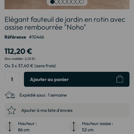
Passer
Elégant fauteuil de jardin en rotin avec
au
début
assise rembourrée "Noho"
de
Référence
10466
la
Galerie
112,20 €
d’images
2,20 €
Ou 3 x 37,40 € (sans frais)
Ajouter au panier
Expédié sous :
1 semaine
Ajouter à ma liste d'envies
Hauteur :
Hauteur assise :
86 cm
52 cm