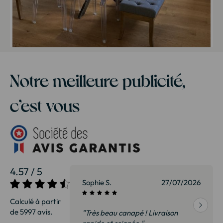
Notre meilleure publicité,
c’est vous
4.57 / 5
27/07/2026
Sophie S.
27/07/2026
Calculé à partir
de 5997 avis.
vraison
"Très beau canapé ! Livraison