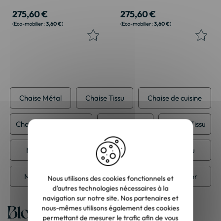
275,60 €
275,60 €
3,60 €
3,60 €
Chaise Métal
Chaise Tissu
Chaise de cuisine
Chaise salle à manger
Meuble Métal
Meuble Tissu
Meuble contemporain
Meuble de bureau
Meuble de cuisine
Meuble de salle à manger
Nous utilisons des cookies fonctionnels et
d’autres technologies nécessaires à la
navigation sur notre site. Nos partenaires et
Blog
nous-mêmes utilisons également des cookies
permettant de mesurer le trafic afin de vous