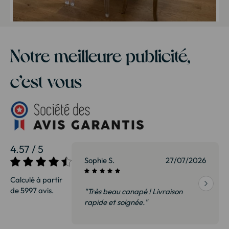
Notre meilleure publicité,
c’est vous
4.57 / 5
27/07/2026
Sophie S.
27/07/2026
Calculé à partir
de 5997 avis.
vraison
"Très beau canapé ! Livraison
 de qualité,
rapide et soignée."
t surtout pas
derai sans