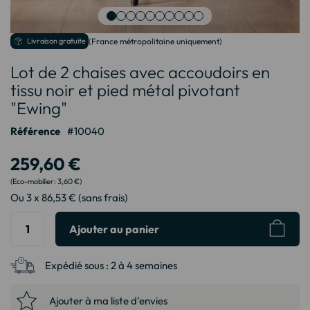
Passer
Livraison gratuite
(France métropolitaine uniquement)
au
Lot de 2 chaises avec accoudoirs en
début
de
tissu noir et pied métal pivotant
la
"Ewing"
Galerie
d’images
Référence
10040
259,60 €
3,60 €
Ou 3 x 86,53 € (sans frais)
Ajouter au panier
Expédié sous :
2 à 4 semaines
Ajouter à ma liste d'envies