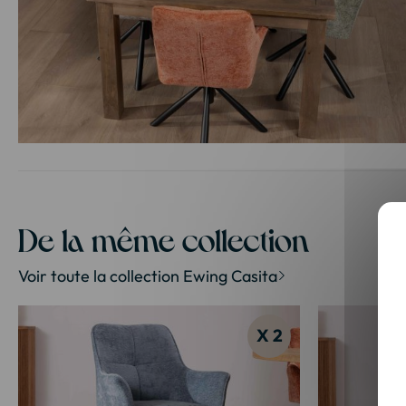
Passer
au
début
de
la
De la même collection
Galerie
d’images
Voir toute la collection Ewing Casita
X 2