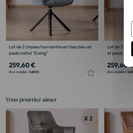
Lot de 2 chaises tournantes en tissu bleu et
Lot de 2 chais
pieds métal "Ewing"
et pieds mét
259,60 €
259,60 
3,60 €
3,6
Vous pourriez aimer
X 2