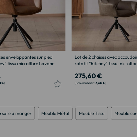
ses enveloppantes sur pied
Lot de 2 chaises avec accoudoir
hey" tissu microfibre havane
rotatif "Ritchey" tissu microfibr
€
275,60 €
0 €
3,60 €
e salle à manger
Meuble Métal
Meuble Tissu
Meuble co