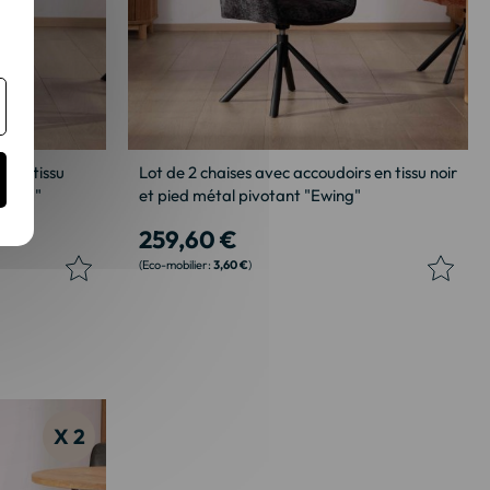
s en tissu
Lot de 2 chaises avec accoudoirs en tissu noir
Ewing"
et pied métal pivotant "Ewing"
259,60 €
3,60 €
X 2