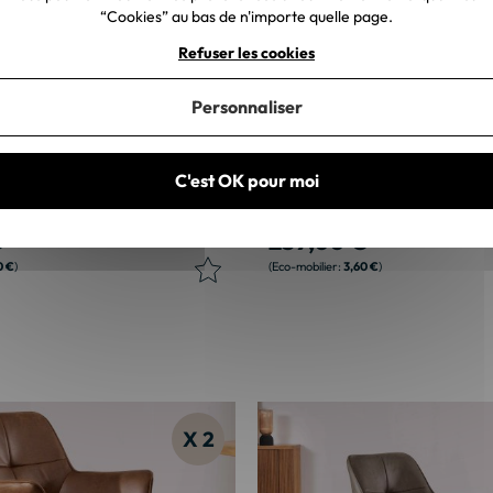
“Cookies” au bas de n'importe quelle page.
Refuser les cookies
Personnaliser
es tournantes en tissu gris clair
Lot de 2 chaises avec accoudoir
C'est OK pour moi
al "Ewing"
jaune et pied métal pivotant "
€
259,60 €
0 €
3,60 €
X 2