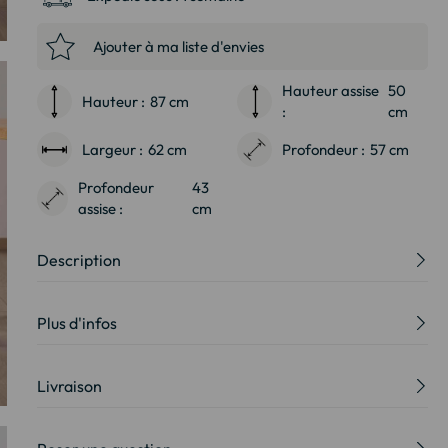
Ajouter à ma liste d'envies
Hauteur assise
50
Hauteur :
87 cm
:
cm
Largeur :
62 cm
Profondeur :
57 cm
Profondeur
43
assise :
cm
Description
Plus d'infos
Livraison