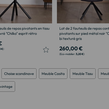
euils de repas pivotants en tissu
Lot de 2 fauteuils de repas co
vré "Chilko" esprit rétro
pivotants sur pied métal noir "C
bi texturé gris
€
260,00 €
0 €
5,20 €
Chaise scandinave
Meuble Casita
Meuble Tissu
Meub
vintage