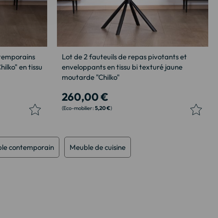
ntemporains
Lot de 2 fauteuils de repas pivotants et
hilko" en tissu
enveloppants en tissu bi texturé jaune
moutarde "Chilko"
260,00 €
5,20 €
le contemporain
Meuble de cuisine