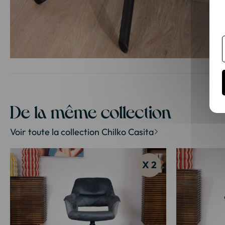
Passer
au
début
de
la
De la même collection
Galerie
d’images
Voir toute la collection Chilko Casita
X 2