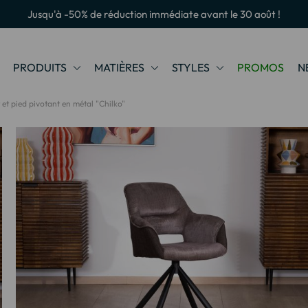
Jusqu'à -50% de réduction immédiate avant le 30 août !
PRODUITS
MATIÈRES
STYLES
PROMOS
N
 et pied pivotant en métal "Chilko"