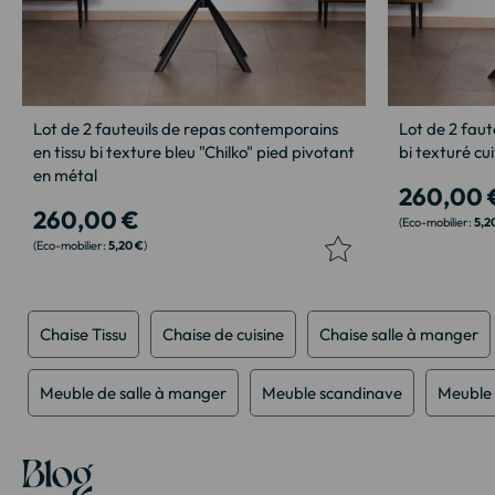
Lot de 2 fauteuils de repas contemporains
Lot de 2 faut
en tissu bi texture bleu "Chilko" pied pivotant
bi texturé cui
en métal
260,00 
260,00 €
5,2
5,20 €
Chaise Tissu
Chaise de cuisine
Chaise salle à manger
Meuble de salle à manger
Meuble scandinave
Meuble 
Blog