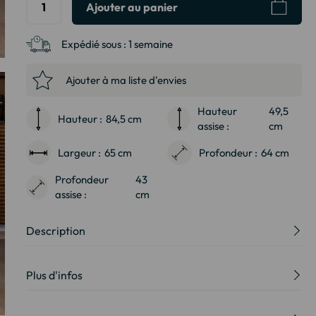
Ajouter au panier
Expédié sous :
1 semaine
Ajouter à ma liste d'envies
Hauteur
49,5
Hauteur :
84,5 cm
assise :
cm
Largeur :
65 cm
Profondeur :
64 cm
Profondeur
43
assise :
cm
Description
Plus d'infos