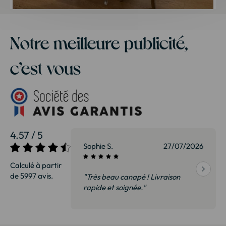
Notre meilleure publicité,
c’est vous
4.57 / 5
27/07/2026
Sophie S.
27/07/2026
Calculé à partir
de 5997 avis.
vraison
"Très beau canapé ! Livraison
 de qualité,
rapide et soignée."
t surtout pas
derai sans