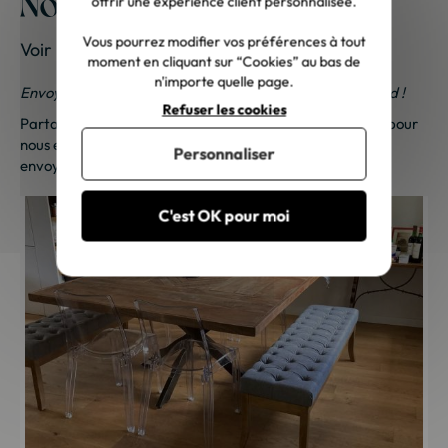
Nos meubles chez vous
offrir une expérience client personnalisée.
Vous pourrez modifier vos préférences à tout
Voir les photos de nos clients
moment en cliquant sur “Cookies” au bas de
n'importe quelle page.
Envoyez-nous vos photos ; une petite surprise vous attend !
Refuser les cookies
Partagez vos photos et recevez une surprise !
Cliquez ici
pour
nous envoyer vos photos. Une petite attention vous sera
Personnaliser
envoyée sous 48h à 72h ouvrées. Merci de votre fidélité !
C'est OK pour moi