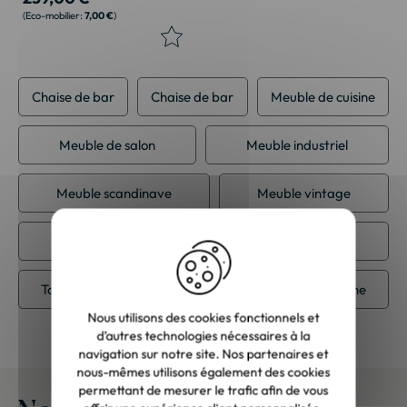
7,00 €
Chaise de bar
Chaise de bar
Meuble de cuisine
Meuble de salon
Meuble industriel
Meuble scandinave
Meuble vintage
Sélection de Noël
Tabouret
Tabouret de bar industriel
Tabouret de cuisine
Nous utilisons des cookies fonctionnels et
d’autres technologies nécessaires à la
navigation sur notre site. Nos partenaires et
nous-mêmes utilisons également des cookies
permettant de mesurer le trafic afin de vous