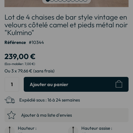
Passer
Lot de 4 chaises de bar style vintage en
au
début
velours côtelé camel et pieds métal noir
de
"Kulmino"
la
Galerie
Référence
10344
d’images
239,00 €
7,00 €
Ou 3 x 79,66 € (sans frais)
Ajouter au panier
Expédié sous :
16 à 24 semaines
Ajouter à ma liste d'envies
Hauteur :
Hauteur assise :