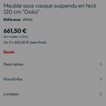
Meuble sous vasque suspendu en teck
au
début
120 cm "Doko"
de
Référence
9461
la
Galerie
661,50 €
d’images
5,20 €
Ou 3 x 220,50 € (sans frais)
Épuisé
Description
Plus d'infos
Livraison