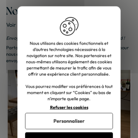
Nos meubles chez vous
Voir les photos de nos clients
Envoyez-nous vos photos ; une petite surprise vous attend !
Nous utilisons des cookies fonctionnels et
Partagez vos photos et recevez une surprise !
Cliquez ici
pour
d’autres technologies nécessaires à la
nous envoyer vos photos. Une petite attention vous sera
navigation sur notre site. Nos partenaires et
envoyée sous 48h à 72h ouvrées. Merci de votre fidélité !
nous-mêmes utilisons également des cookies
permettant de mesurer le trafic afin de vous
offrir une expérience client personnalisée.
Vous pourrez modifier vos préférences à tout
moment en cliquant sur “Cookies” au bas de
n'importe quelle page.
Refuser les cookies
Personnaliser