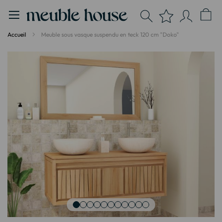
Panneau de gestion des cookies
Accueil
Meuble sous vasque suspendu en teck 120 cm "Doko"
Passer
à
la
fin
de
la
galerie
d’images
Passer