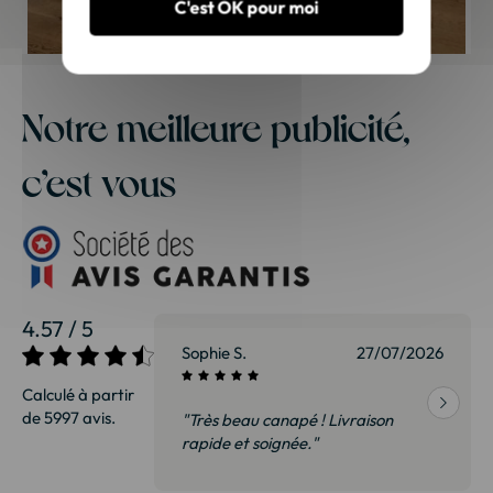
C'est OK pour moi
Notre meilleure publicité,
c’est vous
4.57 / 5
27/07/2026
Sophie S.
27/07/2026
Calculé à partir
de 5997 avis.
vraison
"Très beau canapé ! Livraison
 de qualité,
rapide et soignée."
t surtout pas
derai sans