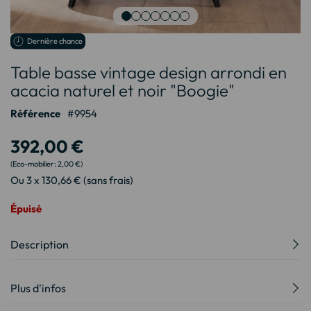
Passer
Dernière chance
au
Table basse vintage design arrondi en
début
de
acacia naturel et noir "Boogie"
la
Galerie
Référence
9954
d’images
392,00 €
2,00 €
Ou 3 x 130,66 € (sans frais)
Épuisé
Description
Plus d'infos