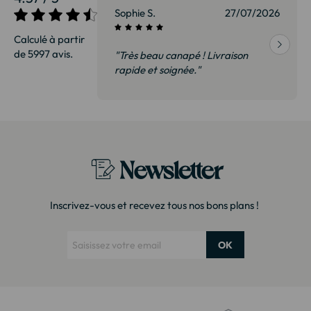
27/07/2026
Sophie S.
27/07/2026
Calculé à partir
de 5997 avis.
vraison
"Très beau canapé ! Livraison
 de qualité,
rapide et soignée."
t surtout pas
derai sans
Newsletter
Inscrivez-vous et recevez tous nos bons plans !
OK