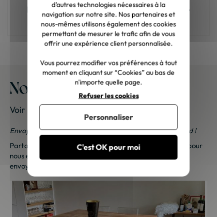
d’autres technologies nécessaires à la
Meuble en bois : comment choisir la bonne
navigation sur notre site. Nos partenaires et
teinte ?
nous-mêmes utilisons également des cookies
permettant de mesurer le trafic afin de vous
offrir une expérience client personnalisée.
Vous pourrez modifier vos préférences à tout
moment en cliquant sur “Cookies” au bas de
Nos meubles chez vous
n'importe quelle page.
Refuser les cookies
Voir les photos de nos clients
Personnaliser
Envoyez-nous vos photos ; une petite surprise vous attend !
Partagez vos photos et recevez une surprise !
Cliquez ici
pour
C'est OK pour moi
nous envoyer vos photos. Une petite attention vous sera
envoyée sous 48h à 72h ouvrées. Merci de votre fidélité !