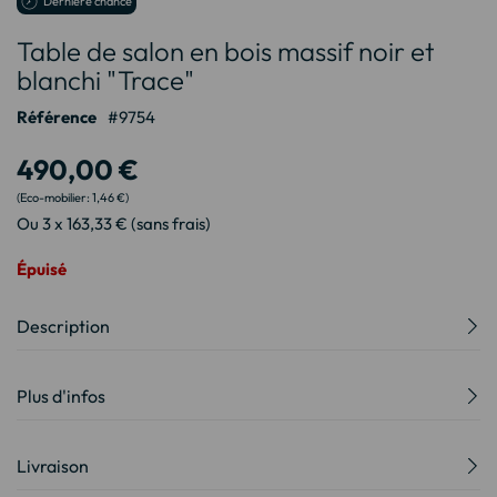
Dernière chance
au
Table de salon en bois massif noir et
début
de
blanchi "Trace"
la
Galerie
Référence
9754
d’images
490,00 €
1,46 €
Ou 3 x 163,33 € (sans frais)
Épuisé
Description
Plus d'infos
Livraison