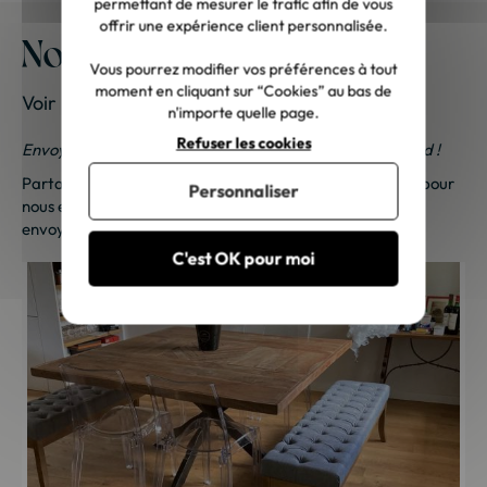
permettant de mesurer le trafic afin de vous
offrir une expérience client personnalisée.
Nos meubles chez vous
Vous pourrez modifier vos préférences à tout
moment en cliquant sur “Cookies” au bas de
Voir les photos de nos clients
n'importe quelle page.
Refuser les cookies
Envoyez-nous vos photos ; une petite surprise vous attend !
Partagez vos photos et recevez une surprise !
Cliquez ici
pour
Personnaliser
nous envoyer vos photos. Une petite attention vous sera
envoyée sous 48h à 72h ouvrées. Merci de votre fidélité !
C'est OK pour moi