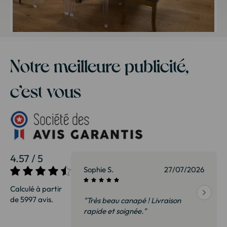
Notre meilleure publicité,
c’est vous
4.57 / 5
27/07/2026
Patrice G.
01/07/2026
Calculé à partir
de 5997 avis.
Livraison
"Très satisfait. Nous avons vu cette
bibliothèque en magasin à 35% de
plus. Il s’agit exactement du même