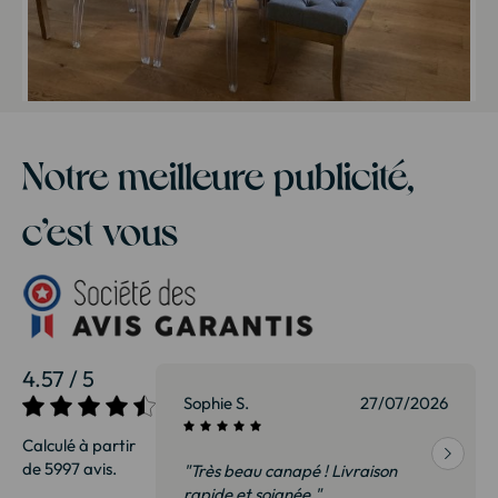
Notre meilleure publicité,
c’est vous
4.57 / 5
27/07/2026
Sophie S.
27/07/2026
Calculé à partir
de 5997 avis.
vraison
"Très beau canapé ! Livraison
 de qualité,
rapide et soignée."