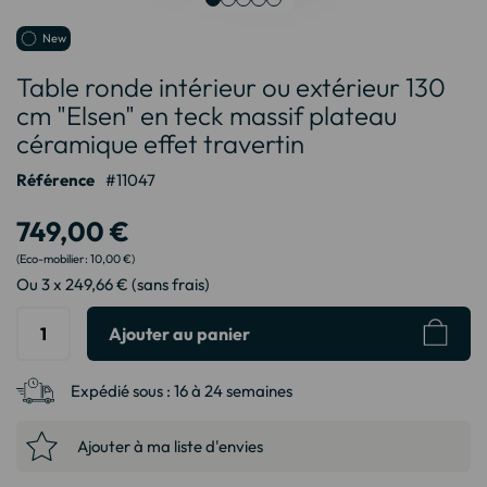
Passer
New
au
Table ronde intérieur ou extérieur 130
début
de
cm "Elsen" en teck massif plateau
la
céramique effet travertin
Galerie
d’images
Référence
11047
749,00 €
10,00 €
Ou 3 x 249,66 € (sans frais)
Ajouter au panier
Expédié sous :
16 à 24 semaines
Ajouter à ma liste d'envies