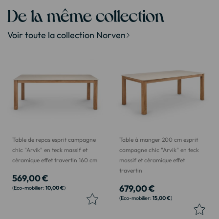
De la même collection
Voir toute la collection Norven
Table de repas esprit campagne
Table à manger 200 cm esprit
chic "Arvik" en teck massif et
campagne chic "Arvik" en teck
céramique effet travertin 160 cm
massif et céramique effet
travertin
569,00 €
679,00 €
10,00 €
15,00 €