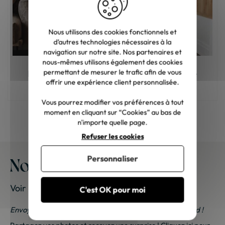
Nous utilisons des cookies fonctionnels et
d’autres technologies nécessaires à la
navigation sur notre site. Nos partenaires et
nous-mêmes utilisons également des cookies
permettant de mesurer le trafic afin de vous
Meuble en bois : comment choisir la bonne
teinte ?
offrir une expérience client personnalisée.
Vous pourrez modifier vos préférences à tout
moment en cliquant sur “Cookies” au bas de
n'importe quelle page.
Refuser les cookies
Personnaliser
Nos meubles chez vous
Voir les photos de nos clients
C'est OK pour moi
Envoyez-nous vos photos ; une petite surprise vous attend !