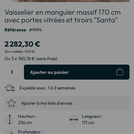
Passer
Vaisselier en manguier massif 170 cm
au
début
avec portes vitrées et tiroirs "Santa"
de
Référence
9994
la
Galerie
2 282,30 €
d’images
9,30 €
Ou 3 x 760,76 € (sans frais)
Ajouter au panier
Expédié sous :
1 à 2 semaines
Ajouter à ma liste d'envies
Hauteur :
Longueur :
236 cm
171 cm
Profondeur :