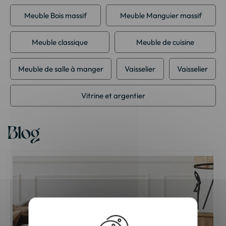
Meuble Bois massif
Meuble Manguier massif
Meuble classique
Meuble de cuisine
Meuble de salle à manger
Vaisselier
Vaisselier
Vitrine et argentier
Blog