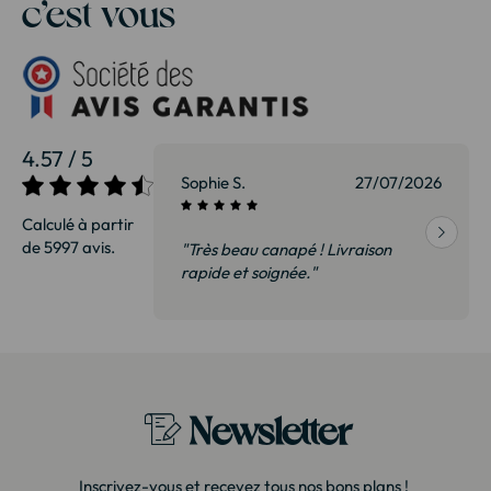
c’est vous
4.57 / 5
27/07/2026
Sophie S.
27/07/2026
Calculé à partir
de 5997 avis.
vraison
"Très beau canapé ! Livraison
 de qualité,
rapide et soignée."
t surtout pas
derai sans
Newsletter
Inscrivez-vous et recevez tous nos bons plans !