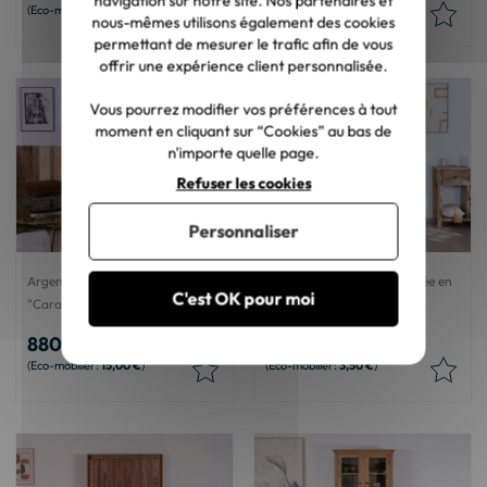
navigation sur notre site. Nos partenaires et
6,00 €
8,00 €
nous-mêmes utilisons également des cookies
permettant de mesurer le trafic afin de vous
offrir une expérience client personnalisée.
Vous pourrez modifier vos préférences à tout
moment en cliquant sur “Cookies” au bas de
n'importe quelle page.
Refuser les cookies
Personnaliser
Argentier industriel métal et bois
Colonne de rangement vitrée en
C'est OK pour moi
"Caractère"
manguier massif "Maestro"
880,00 €
583,50 €
15,00 €
3,50 €