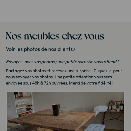
Meuble house : Meuble design pour la maison
Miroir et
Petit meuble
Salle à mang
Table haute salle à manger
Table salle
Nos meubles chez vous
Tabouret salle à manger
Vaisse
Voir les photos de nos clients
Envoyez-nous vos photos ; une petite surprise vous attend !
Partagez vos photos et recevez une surprise !
Cliquez ici
pour
nous envoyer vos photos. Une petite attention vous sera
envoyée sous 48h à 72h ouvrées. Merci de votre fidélité !