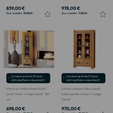
839,00 €
978,00 €
11,00 €
7,00 €
Livraison gratuite (France
Livraison gratuite (France
métropolitaine uniquement)
métropolitaine uniquement)
Vitrine en chêne massif huilé 1
Vitrine rustique chêne massif
porte 1 tiroir "Lodge Casita" 180
huilé 2 portes 2 tiroirs "Lodge
cm
Casita"
698,00 €
970,00 €