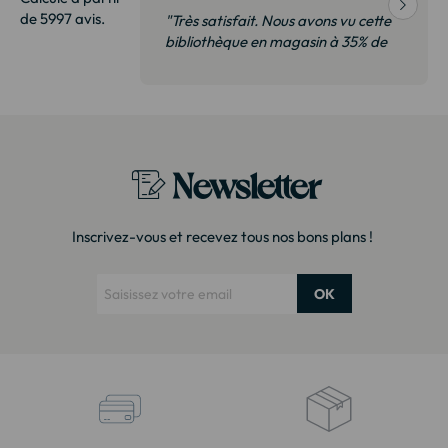
de 5997 avis.
Livraison
"Très satisfait. Nous avons vu cette
bibliothèque en magasin à 35% de
plus. Il s’agit exactement du même
modèle. Emballage très soigné
Merci !"
Newsletter
Inscrivez-vous et recevez tous nos bons plans !
OK