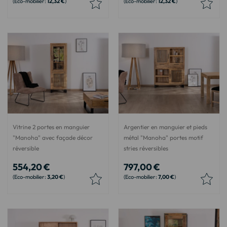
12,32 €
12,32 €
Vitrine 2 portes en manguier
Argentier en manguier et pieds
"Manoha" avec façade décor
métal "Manoha" portes motif
réversible
stries réversibles
554,20 €
797,00 €
3,20 €
7,00 €