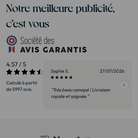
Notre meilleure publicité,
c’est vous
4.57 / 5
27/07/2026
Sophie S.
27/07/2026
Calculé à partir
de 5997 avis.
vraison
"Très beau canapé ! Livraison
 de qualité,
rapide et soignée."
t surtout pas
derai sans