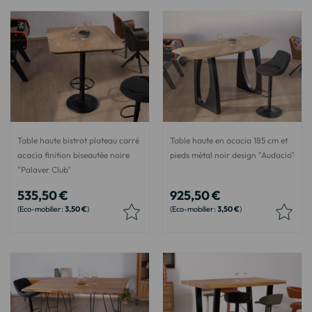
Table haute bistrot plateau carré
Table haute en acacia 185 cm et
acacia finition biseautée noire
pieds métal noir design "Audacio"
"Palaver Club"
535,50 €
925,50 €
3,50 €
3,50 €