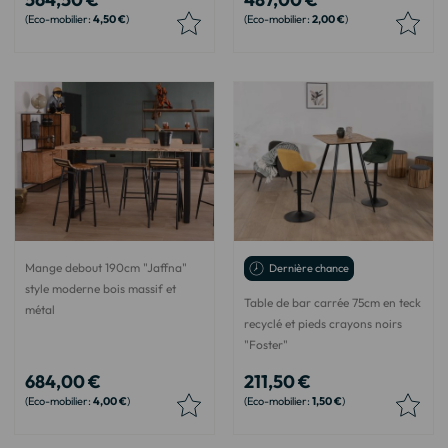
4,50 €
2,00 €
Mange debout 190cm "Jaffna"
Dernière chance
style moderne bois massif et
Table de bar carrée 75cm en teck
métal
recyclé et pieds crayons noirs
"Foster"
684,00 €
211,50 €
4,00 €
1,50 €