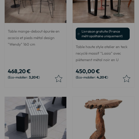
Table mange-debout épurée en
Livraison gratuite (France
métropolitaine uniquement)
acacia et pieds métal design
"Wendy" 160 cm
Table haute style atelier en teck
recyclé massif “Lasia” avec
piètement métal noir en U
468,20 €
450,00 €
3,20 €
4,20 €