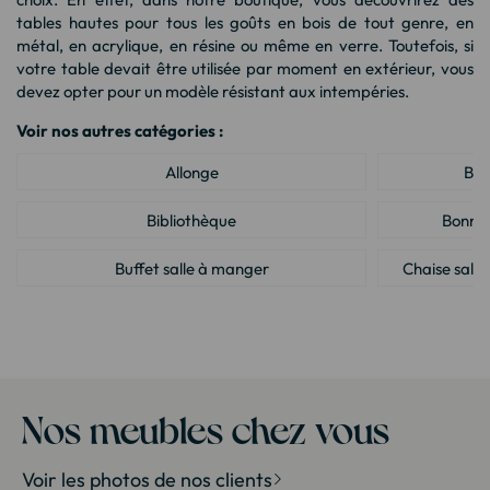
tables hautes pour tous les goûts en bois de tout genre, en
métal, en acrylique, en résine ou même en verre. Toutefois, si
votre table devait être utilisée par moment en extérieur, vous
devez opter pour un modèle résistant aux intempéries.
Voir nos autres catégories :
Allonge
Ba
Bibliothèque
Bonnet
Buffet salle à manger
Chaise sall
Meuble house : Meuble design pour la maison
Miroir et
Petit meuble
Salle à mang
Table salle à manger
Tabouret sal
Nos meubles chez vous
Vaisselier
Vitrine et 
Voir les photos de nos clients