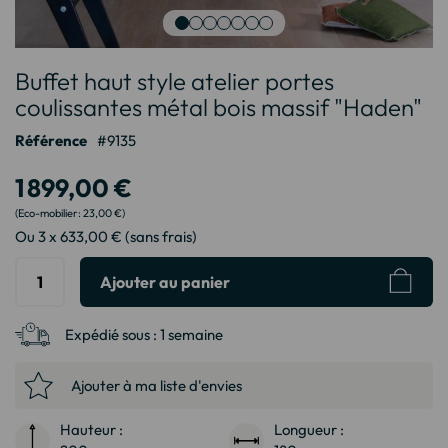
Passer
Buffet haut style atelier portes
au
début
coulissantes métal bois massif "Haden"
de
Référence
9135
la
Galerie
1 899,00 €
d’images
23,00 €
Ou 3 x 633,00 € (sans frais)
Ajouter au panier
Expédié sous :
1 semaine
Ajouter à ma liste d'envies
Hauteur :
Longueur :