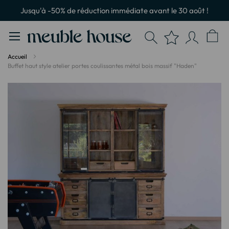
Panneau de gestion des cookies
Jusqu'à -50% de réduction immédiate avant le 30 août !
Accueil
Buffet haut style atelier portes coulissantes métal bois massif "Haden"
Passer
à
la
fin
de
la
galerie
d’images