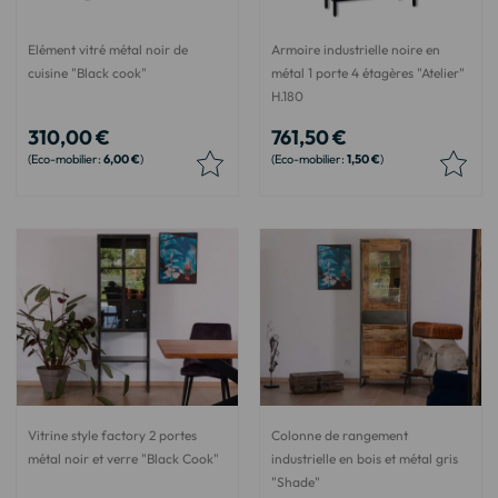
Elément vitré métal noir de
Armoire industrielle noire en
cuisine "Black cook"
métal 1 porte 4 étagères "Atelier"
H.180
310,00 €
761,50 €
6,00 €
1,50 €
Vitrine style factory 2 portes
Colonne de rangement
métal noir et verre "Black Cook"
industrielle en bois et métal gris
"Shade"