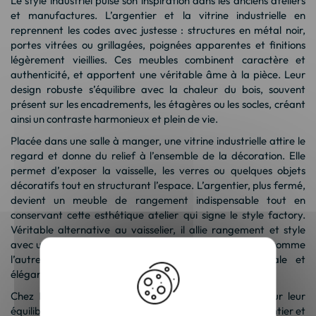
Le style industriel puise son inspiration dans les anciens ateliers
et manufactures. L’argentier et la vitrine industrielle en
reprennent les codes avec justesse : structures en métal noir,
portes vitrées ou grillagées, poignées apparentes et finitions
légèrement vieillies. Ces meubles combinent caractère et
authenticité, et apportent une véritable âme à la pièce. Leur
design robuste s’équilibre avec la chaleur du bois, souvent
présent sur les encadrements, les étagères ou les socles, créant
ainsi un contraste harmonieux et plein de vie.
Placée dans une salle à manger, une vitrine industrielle attire le
regard et donne du relief à l’ensemble de la décoration. Elle
permet d’exposer la vaisselle, les verres ou quelques objets
décoratifs tout en structurant l’espace. L’argentier, plus fermé,
devient un meuble de rangement indispensable tout en
conservant cette esthétique atelier qui signe le style factory.
Véritable alternative au vaisselier, il allie rangement et style
avec une présence forte et élégante dans la pièce. L’un comme
l’autre contribuent à créer une ambiance conviviale et
élégante, où chaque détail compte.
Chez Meuble House, ces pièces sont sélectionnées pour leur
équilibre entre tendance et fonctionnalité. Chaque argentier et