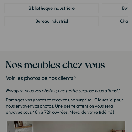
Bibliothèque industrielle
Buffe
Bureau industriel
Chaise
Commode industrielle
Lit
Meuble de bar industriel
Meuble de sall
Meuble house : Meuble design pour la maison
Meuble 
Nos meubles chez vous
Mobilier d'entrée industriel
Mobilier de 
Voir les photos de nos clients
Petit meuble industriel
Salle à ma
Envoyez-nous vos photos ; une petite surprise vous attend !
Table console industrielle
Table d'app
Partagez vos photos et recevez une surprise !
Cliquez ici
pour
nous envoyer vos photos. Une petite attention vous sera
Table de chevet industrielle
Table de s
envoyée sous 48h à 72h ouvrées. Merci de votre fidélité !
Table haute industrielle
Table à ma