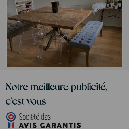
Tabouret de bar industriel
Îlot de c
Notre meilleure publicité,
c’est vous