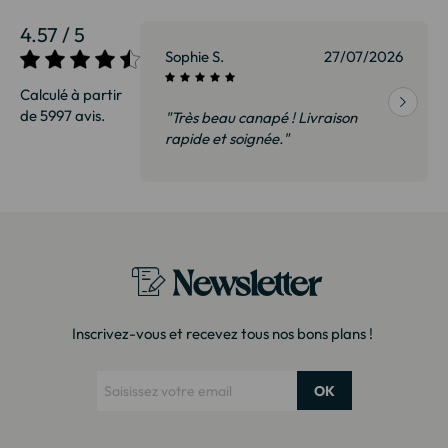
4.57 / 5
27/07/2026
Sophie S.
27/07/2026
Calculé à partir
de 5997 avis.
vraison
"Très beau canapé ! Livraison
 de qualité,
rapide et soignée."
t surtout pas
derai sans
Newsletter
Inscrivez-vous et recevez tous nos bons plans !
OK