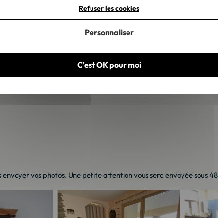
rielle
Buffet industriel
Bureau industriel
Chaise industr
Refuser les cookies
Meuble house : Meuble design pour la maison
Meuble tv ind
Personnaliser
Table console industrielle
Table d'appoint industrielle
Tabl
C'est OK pour moi
abouret de bar industriel
Vitrine industrielle
Îlot de cuisine i
 envoyer vos photos. Une petite attention vous sera envoyée sous 48h 