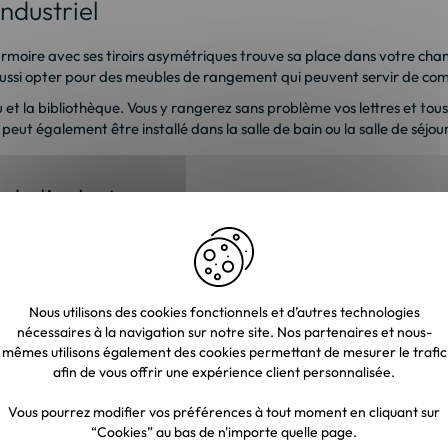
ndustriel
L’armoire avec ses tiroirs asymétriques trouve sa place dans votre cha
z aussi opter pour des meubles de rangement qui peuvent servir de c
u et la bibliothèque. Vous y rangerez sans problème vos lettres et tou
Il peut également être installé dans la salle de bain ou la salle de sé
 de l’achat
 Quand vous aurez décidé d’en acquérir, prenez en considération certai
nt privilégié dans la fabrication de mobilier au style industriel. Ce 
Nous utilisons des cookies fonctionnels et d’autres technologies
éputation de bien résister au temps et aux chocs. Le secret de cette dur
nécessaires à la navigation sur notre site. Nos partenaires et nous-
tiple sont également faits en bois. Ces derniers sont pratiques pour 
mêmes utilisons également des cookies permettant de mesurer le trafic
 ainsi la salle à manger de la cuisine ouverte. Le meuble de rangement
afin de vous offrir une expérience client personnalisée.
Vous pourrez modifier vos préférences à tout moment en cliquant sur
“Cookies” au bas de n'importe quelle page.