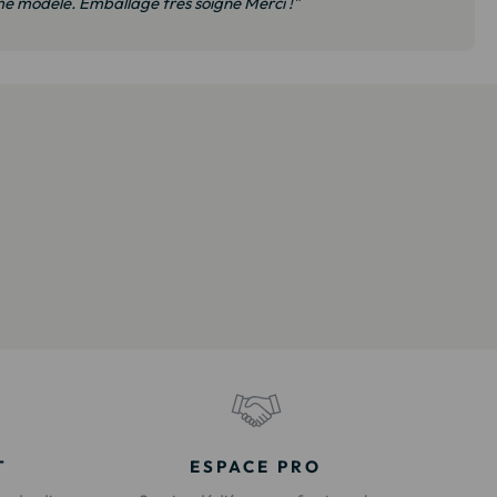
 modèle. Emballage très soigné Merci !"
T
ESPACE PRO