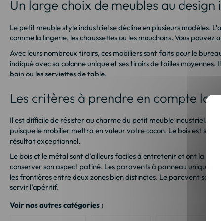
Un large choix de meubles au design i
Le petit meuble style industriel se décline en plusieurs modèles. 
comme la lingerie, les chaussettes ou les mouchoirs. Vous pouve
Avec leurs nombreux tiroirs, ces mobiliers sont faits pour le burea
indiqué avec sa colonne unique et ses tiroirs de tailles moyennes. 
bain ou les serviettes de table.
Les critères à prendre en compte lors
Il est difficile de résister au charme du petit meuble industriel.
puisque le mobilier mettra en valeur votre cocon. Le bois est souve
résultat exceptionnel.
Le bois et le métal sont d’ailleurs faciles à entretenir et ont la r
conserver son aspect patiné. Les paravents à panneau unique ou mul
les frontières entre deux zones bien distinctes. Le paravent sépare
servir l’apéritif.
Voir nos autres catégories :