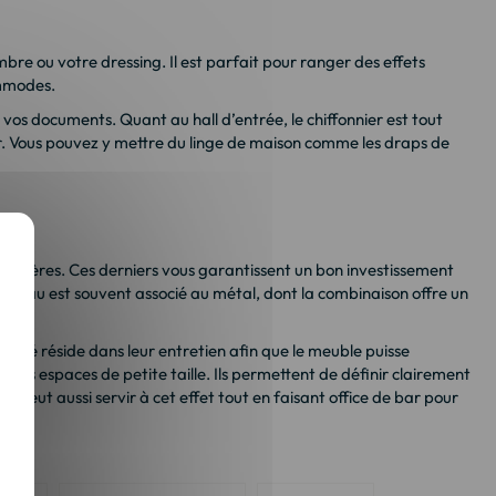
mbre ou votre dressing. Il est parfait pour ranger des effets
ommodes.
s vos documents. Quant au hall d’entrée, le chiffonnier est tout
jour. Vous pouvez y mettre du linge de maison comme les draps de
ns critères. Ces derniers vous garantissent un bon investissement
matériau est souvent associé au métal, dont la combinaison offre un
abilité réside dans leur entretien afin que le meuble puisse
les espaces de petite taille. Ils permettent de définir clairement
 peut aussi servir à cet effet tout en faisant office de bar pour