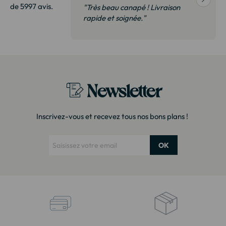
de 5997 avis.
vraison
"Très beau canapé ! Livraison
 de qualité,
rapide et soignée."
t surtout pas
derai sans
Newsletter
Inscrivez-vous et recevez tous nos bons plans !
OK