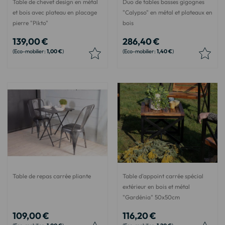
Table de chevet design en métal
Duo de tables basses gigognes
et bois avec plateau en placage
"Calypso" en métal et plateaux en
pierre "Pikto"
bois
139,00 €
286,40 €
1,00 €
1,40 €
Table de repas carrée pliante
Table d'appoint carrée spécial
extérieur en bois et métal
"Gardénia" 50x50cm
109,00 €
116,20 €