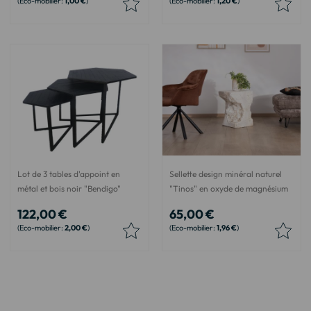
1,00 €
1,20 €
Lot de 3 tables d'appoint en
Sellette design minéral naturel
métal et bois noir "Bendigo"
"Tinos" en oxyde de magnésium
122,00 €
65,00 €
2,00 €
1,96 €