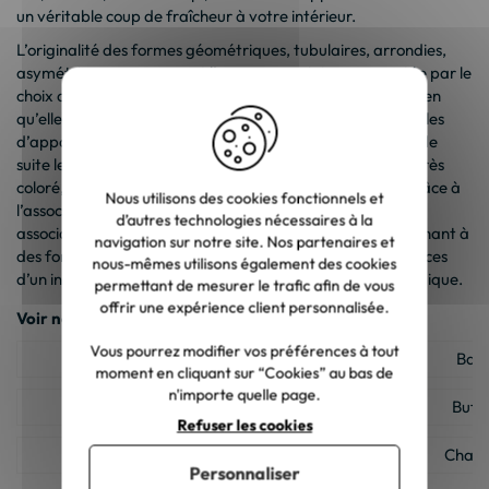
un véritable coup de fraîcheur à votre intérieur.
L’originalité des formes géométriques, tubulaires, arrondies,
asymétriques compensent l’apparence vintage apportée par le
choix de matériaux tels que le chêne ou le métal rouillé. Bien
qu’elles soient peu encombrantes, de petite taille, nos tables
d’appoint ne laissent pas indifférent, attirent même tout de
suite le regard soit grâce à leur revêtement en peinture très
coloré, soit grâce à leur forme particulière, soit encore grâce à
Nous utilisons des cookies fonctionnels et
l’association étrange qui est faite du bois et du métal,
d’autres technologies nécessaires à la
association typique du style industriel. Enfin, tout en revenant à
navigation sur notre site. Nos partenaires et
des formes très simples, elles visent à satisfaire les exigences
nous-mêmes utilisons également des cookies
d’un intérieur moderne grâce à leur facture très ergonomique.
permettant de mesurer le trafic afin de vous
offrir une expérience client personnalisée.
Voir nos autres catégories :
Vous pourrez modifier vos préférences à tout
Armoire industrielle
Banc
moment en cliquant sur “Cookies” au bas de
n'importe quelle page.
Bibliothèque industrielle
Buffe
Refuser les cookies
Bureau industriel
Chaise
Personnaliser