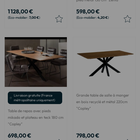
1 128,00 €
598,00 €
7,00 €
4,20 €
Grande table de salle à manger
Livraison gratuite (France
métropolitaine uniquement)
en bois recyclé et métal 220cm
"Copley"
Table de repas avec pieds
mikado et plateau en teck 180 cm
"Copley"
698,00 €
798,00 €