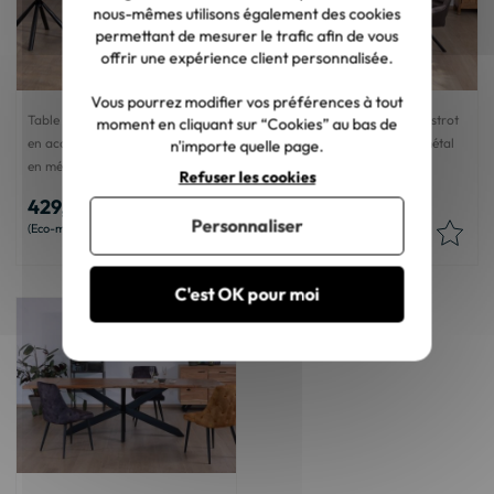
nous-mêmes utilisons également des cookies
permettant de mesurer le trafic afin de vous
offrir une expérience client personnalisée.
Vous pourrez modifier vos préférences à tout
Table carrée 90 cm esprit bistrot
Table ronde 90 cm esprit bistrot
moment en cliquant sur “Cookies” au bas de
en acacia "Piccadilly" pied tulipe
"Piccadilly" pied tulipe en métal
n'importe quelle page.
en métal
noir
Refuser les cookies
429,00 €
429,00 €
Personnaliser
7,50 €
7,50 €
C'est OK pour moi