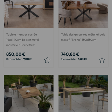
Table à manger carrée
Table design carrée métal et bois
140x140cm bois et métal
massif "Bronx" 130x130cm
industriel "Caractère"
850,00 €
740,80 €
9,00 €
5,80 €