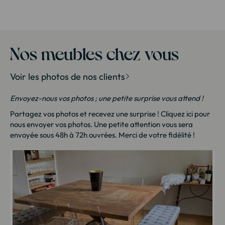
Commode industrielle
Lit
Meuble de bar industriel
Meuble de sall
Meuble house : Meuble design pour la maison
Meuble 
Nos meubles chez vous
Mobilier d'entrée industriel
Mobilier de 
Voir les photos de nos clients
Petit meuble industriel
Salle à ma
Envoyez-nous vos photos ; une petite surprise vous attend !
Table console industrielle
Table d'app
Partagez vos photos et recevez une surprise !
Cliquez ici
pour
nous envoyer vos photos. Une petite attention vous sera
Table de chevet industrielle
Table de s
envoyée sous 48h à 72h ouvrées. Merci de votre fidélité !
Table haute industrielle
Tabouret d
Vitrine industrielle
Îlot de c