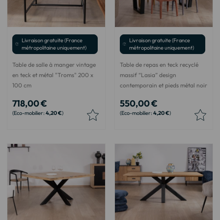
Livraison gratuite (France
Livraison gratuite (France
métropolitaine uniquement)
métropolitaine uniquement)
Table de salle à manger vintage
Table de repas en teck recyclé
en teck et métal "Troms" 200 x
massif “Lasia” design
100 cm
contemporain et pieds métal noir
718,00 €
550,00 €
4,20 €
4,20 €