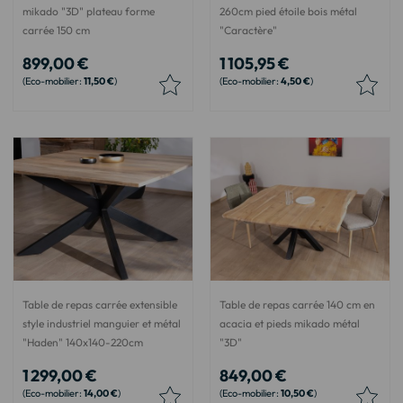
mikado "3D" plateau forme
260cm pied étoile bois métal
carrée 150 cm
"Caractère"
899,00 €
1 105,95 €
11,50 €
4,50 €
Table de repas carrée extensible
Table de repas carrée 140 cm en
style industriel manguier et métal
acacia et pieds mikado métal
"Haden" 140x140-220cm
"3D"
1 299,00 €
849,00 €
14,00 €
10,50 €