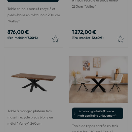
en teck recyclé et pieds étoile
280cm "Valley"
Table en bois massif recyclé et
pieds étoile en métal noir 200 cm
"Valley"
876,00 €
1 272,00 €
7,00 €
12,60 €
Table à manger plateau teck
Livraison gratuite (France
métropolitaine uniquement)
massif recyclé pieds étoile en
métal "Valley" 240cm
Table de repas carrée en teck
pied métal 130 cm "Zenia"