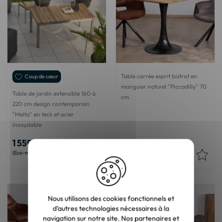
Table carrée esprit bistrot en
Coup de cœur
manguier naturel "Piccadilly" 70
Table de jardin extensible 160 à
cm
220 cm design contemporain
"Melta" en teck et acier
inoxydable
1 559,50 €
350,00 €
6,50 €
5,50 €
Nous utilisons des cookies fonctionnels et
d’autres technologies nécessaires à la
navigation sur notre site. Nos partenaires et