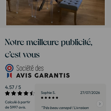
Notre meilleure publicité,
c’est vous
4.57 / 5
27/07/2026
Sophie S.
27/07/2026
Calculé à partir
de 5997 avis.
vraison
"Très beau canapé ! Livraison