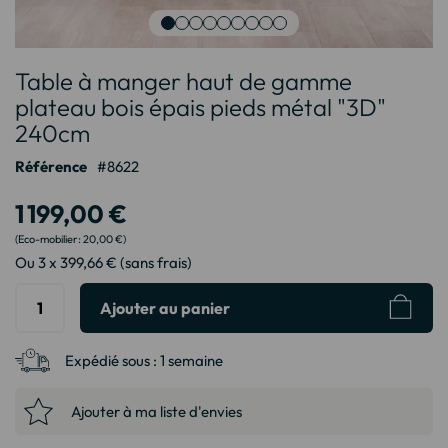
Passer
Table à manger haut de gamme
au
début
plateau bois épais pieds métal "3D"
de
240cm
la
Galerie
Référence
8622
d’images
1 199,00 €
20,00 €
Ou 3 x 399,66 € (sans frais)
Ajouter au panier
Expédié sous :
1 semaine
Ajouter à ma liste d'envies