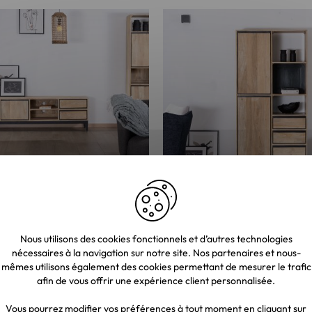
 TV bicolore en manguier
Meuble de rangement haut en
niches et tiroirs "Bocca" 180 cm
naturel et noir design épuré "B
€
984,00 €
Nous utilisons des cookies fonctionnels et d’autres technologies
nécessaires à la navigation sur notre site. Nos partenaires et nous-
0 €
7,00 €
mêmes utilisons également des cookies permettant de mesurer le trafic
afin de vous offrir une expérience client personnalisée.
Vous pourrez modifier vos préférences à tout moment en cliquant sur