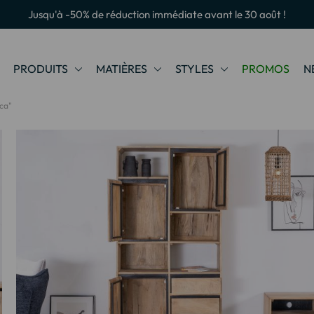
Jusqu'à -50% de réduction immédiate avant le 30 août !
PRODUITS
MATIÈRES
STYLES
PROMOS
N
cca"