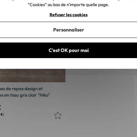
“Cookies” au bas de n'importe quelle page.
Refuser les cookies
X 2
Personnaliser
C'est OK pour moi
ses de repas design et
 en tissu gris clair "Niko"
€
1 €