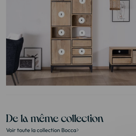
Passer
au
début
de
la
De la même collection
Galerie
d’images
Voir toute la collection Bocca