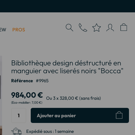
EW
PROS
Bibliothèque design déstructuré en
manguier avec liserés noirs "Bocca"
Référence
9965
984,00 €
Ou 3 x 328,00 € (sans frais)
7,00 €
Ajouter au panier
Expédié sous :
1 semaine