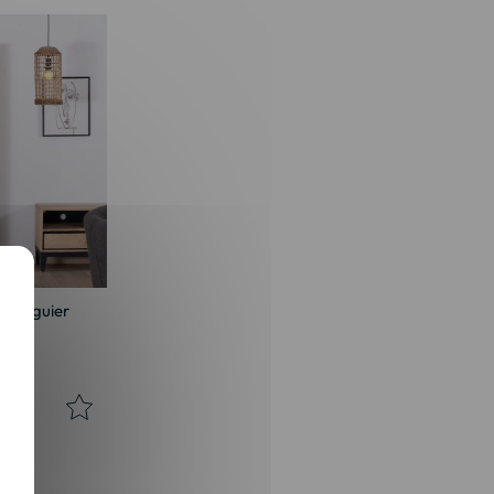
 manguier
occa"