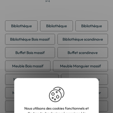
Bibliothèque
Bibliothèque
Bibliothèque
Bibliothèque Bois massif
Bibliothèque scandinave
Buffet Bois massif
Buffet scandinave
Meuble Bois massif
Meuble Manguier massif
Meuble contemporain
Meuble de bureau
Meuble de cuisine
Meuble de salle à manger
Meuble de salon
Meuble scandinave
Nous utilisons des cookies fonctionnels et