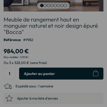
Passer
Meuble de rangement haut en
au
début
manguier naturel et noir design épuré
de
"Bocca"
la
Galerie
Référence
9982
d’images
984,00 €
7,00 €
Ou 3 x 328,00 € (sans frais)
Ajouter au panier
Expédié sous :
1 semaine
Ajouter à ma liste d'envies