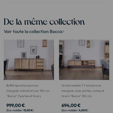
De la même collection
Voir toute la collection Bocca
Buffet épuré bicolore en
Grand meuble TV bicolore en
manguier naturel et noir 180 cm
manguier avec portes, niches et
"Bocca" 3 portes et tiroirs
tiroirs "Bocca" 180 cm
999,00 €
694,00 €
13,00 €
4,00 €