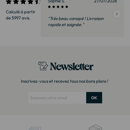
27/07/2026
Sophie S.
27/07/2026
Calculé à partir
de 5997 avis.
vraison
"Très beau canapé ! Livraison
 de qualité,
rapide et soignée."
t surtout pas
derai sans
Newsletter
Inscrivez-vous et recevez tous nos bons plans !
OK