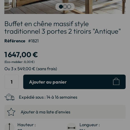
Passer
Buffet en chêne massif style
au
début
traditionnel 3 portes 2 tiroirs "Antique"
de
Référence
1821
la
Galerie
1 647,00 €
d’images
8,00 €
Ou 3 x 549,00 € (sans frais)
Ajouter au panier
Expédié sous :
14 à 16 semaines
Ajouter à ma liste d'envies
Hauteur :
Longueur :