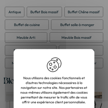
Antique
Buffet Bois massif
Buffet Chêne massif
Buffet de cuisine
Buffet salle à manger
Meuble Arti
Meuble Bois massif
Meuble Chêne massif
Meuble classique
Meuble de cuisine
Meuble de salle à manger
Blog
Nous utilisons des cookies fonctionnels et
d’autres technologies nécessaires à la
navigation sur notre site. Nos partenaires et
nous-mêmes utilisons également des cookies
permettant de mesurer le trafic afin de vous
offrir une expérience client personnalisée.