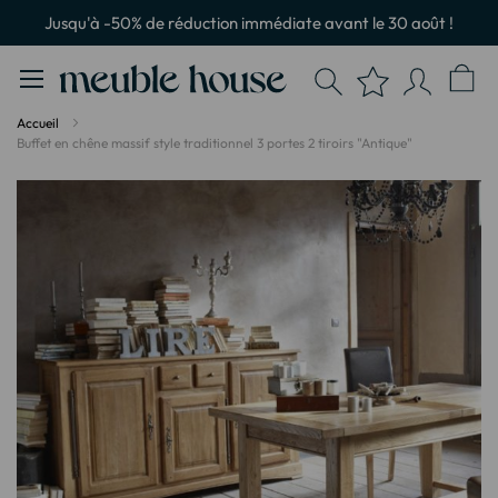
Panneau de gestion des cookies
Jusqu'à -50% de réduction immédiate avant le 30 août !
Accueil
Buffet en chêne massif style traditionnel 3 portes 2 tiroirs "Antique"
Passer
à
la
fin
de
la
galerie
d’images