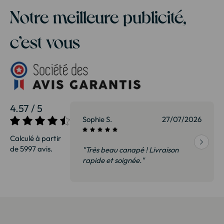
Notre meilleure publicité,
c’est vous
4.57 / 5
27/07/2026
Sophie S.
27/07/2026
Calculé à partir
de 5997 avis.
vraison
"Très beau canapé ! Livraison
 de qualité,
rapide et soignée."
t surtout pas
derai sans