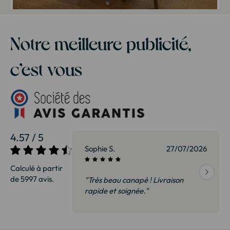
Notre meilleure publicité,
c’est vous
4.57 / 5
27/07/2026
Sophie S.
27/07/2026
Calculé à partir
de 5997 avis.
vraison
"Très beau canapé ! Livraison
 de qualité,
rapide et soignée."
t surtout pas
derai sans