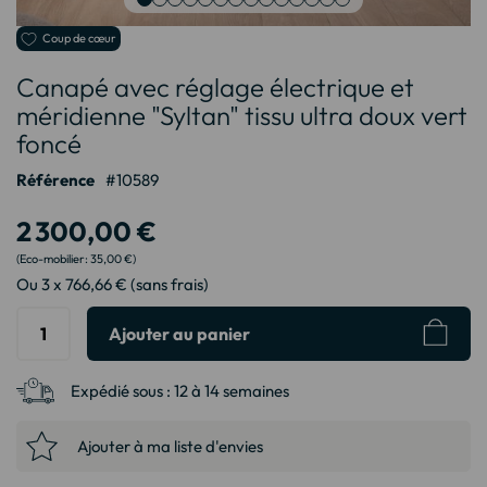
Passer
Coup de cœur
au
Canapé avec réglage électrique et
début
de
méridienne "Syltan" tissu ultra doux vert
la
foncé
Galerie
d’images
Référence
10589
2 300,00 €
35,00 €
Ou 3 x 766,66 € (sans frais)
Ajouter au panier
Expédié sous :
12 à 14 semaines
Ajouter à ma liste d'envies