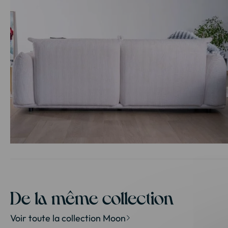
Passer
au
début
de
la
De la même collection
Galerie
d’images
Voir toute la collection Moon