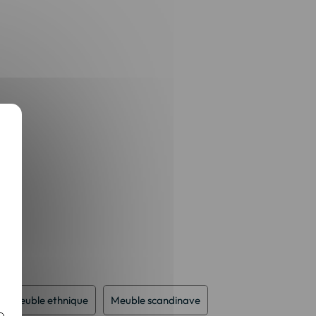
Meuble ethnique
Meuble scandinave