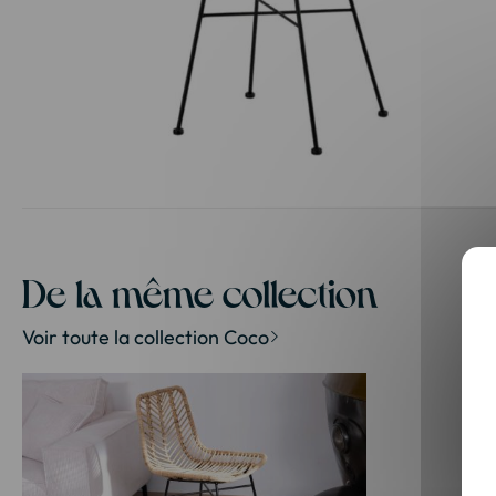
Passer
au
début
de
la
De la même collection
Galerie
d’images
Voir toute la collection Coco