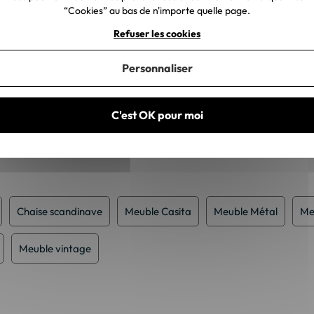
“Cookies” au bas de n'importe quelle page.
Refuser les cookies
Personnaliser
C'est OK pour moi
Chaise scandinave
Meuble Casita
Meuble Métal
Me
Meuble vintage