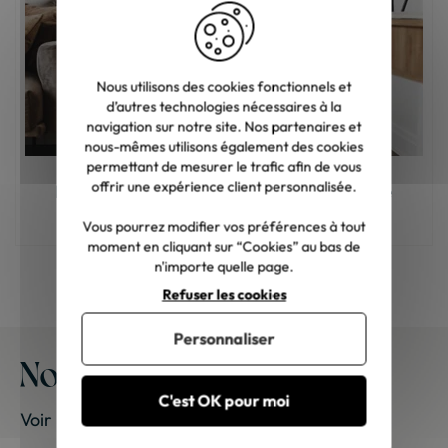
Nous utilisons des cookies fonctionnels et
d’autres technologies nécessaires à la
navigation sur notre site. Nos partenaires et
nous-mêmes utilisons également des cookies
permettant de mesurer le trafic afin de vous
offrir une expérience client personnalisée.
Meuble en bois : comment choisir la bonne
teinte ?
Vous pourrez modifier vos préférences à tout
moment en cliquant sur “Cookies” au bas de
n'importe quelle page.
Refuser les cookies
Personnaliser
Nos meubles chez vous
C'est OK pour moi
Voir les photos de nos clients