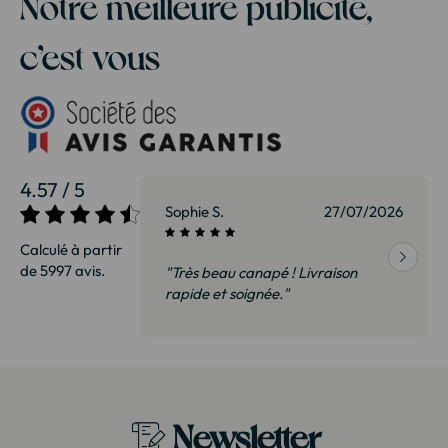
Notre meilleure publicité,
c’est vous
4.57 / 5
27/07/2026
Sophie S.
27/07/2026
Calculé à partir
de 5997 avis.
vraison
"Très beau canapé ! Livraison
 de qualité,
rapide et soignée."
t surtout pas
derai sans
Newsletter