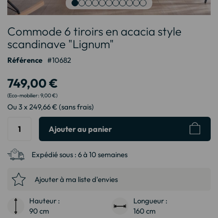
Passer
Commode 6 tiroirs en acacia style
au
début
scandinave "Lignum"
de
Référence
10682
la
Galerie
749,00 €
d’images
9,00 €
Ou 3 x 249,66 € (sans frais)
Ajouter au panier
Expédié sous :
6 à 10 semaines
Ajouter à ma liste d'envies
Hauteur :
Longueur :
90 cm
160 cm