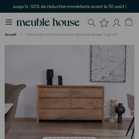
Panneau de gestion des cookies
Jusqu'à -50% de réduction immédiate avant le 30 août !
Accueil
Commode 6 tiroirs en acacia style scandinave "Lignum"
Passer
à
la
fin
de
la
galerie
d’images