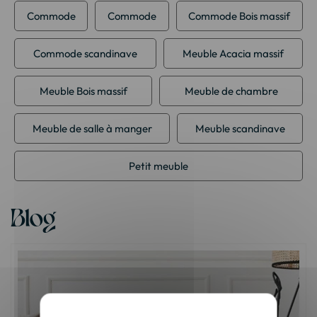
Commode
Commode
Commode Bois massif
Commode scandinave
Meuble Acacia massif
Meuble Bois massif
Meuble de chambre
Meuble de salle à manger
Meuble scandinave
Petit meuble
Blog