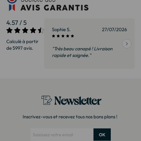
4.57 / 5
27/07/2026
Sophie S.
27/07/2026
Calculé à partir
de 5997 avis.
vraison
"Très beau canapé ! Livraison
 de qualité,
rapide et soignée."
t surtout pas
derai sans
Newsletter
Inscrivez-vous et recevez tous nos bons plans !
OK