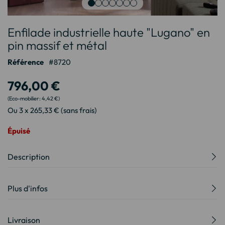
Passer
Enfilade industrielle haute "Lugano" en
au
début
pin massif et métal
de
Référence
8720
la
Galerie
796,00 €
d’images
4,42 €
Ou 3 x 265,33 € (sans frais)
Épuisé
Description
Plus d'infos
Livraison