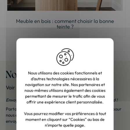
Meuble en bois : comment choisir la bonne
teinte ?
Nos meubles chez vous
Nous utilisons des cookies fonctionnels et
d’autres technologies nécessaires à la
navigation sur notre site. Nos partenaires et
Voir les photos de nos clients
nous-mêmes utilisons également des cookies
permettant de mesurer le trafic afin de vous
Envoyez-nous vos photos ; une petite surprise vous attend !
offrir une expérience client personnalisée.
Partagez vos photos et recevez une surprise !
Cliquez ici
pour
Vous pourrez modifier vos préférences à tout
nous envoyer vos photos. Une petite attention vous sera
moment en cliquant sur “Cookies” au bas de
envoyée sous 48h à 72h ouvrées. Merci de votre fidélité !
n'importe quelle page.