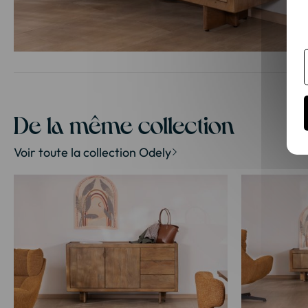
Passer
au
début
de
la
De la même collection
Galerie
d’images
Voir toute la collection Odely