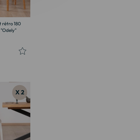
t rétro 180
 "Odely"
X 2