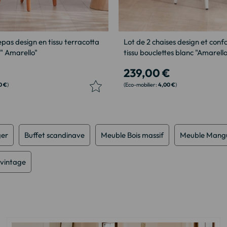
epas design en tissu terracotta
Lot de 2 chaises design et conf
 " Amarello"
tissu bouclettes blanc "Amarello
239,00 €
0 €
4,00 €
ger
Buffet scandinave
Meuble Bois massif
Meuble Mangu
vintage