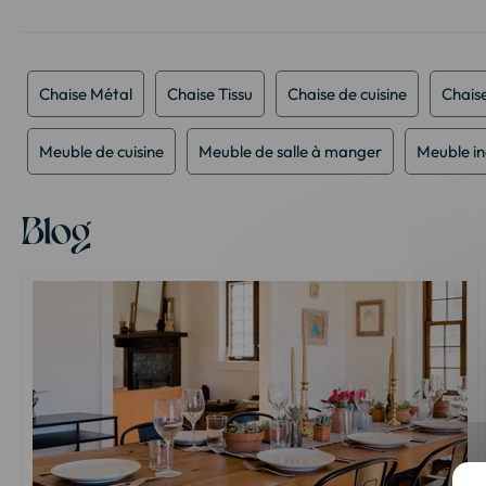
Passer
au
début
de
Chaise Métal
Chaise Tissu
Chaise de cuisine
Chaise
la
Galerie
d’images
Meuble de cuisine
Meuble de salle à manger
Meuble in
Blog