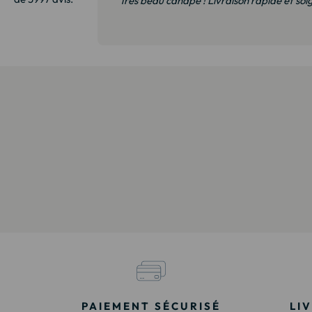
sommes ravis et
"Très beau canapé ! Livraison rapide et soi
PAIEMENT SÉCURISÉ
LI