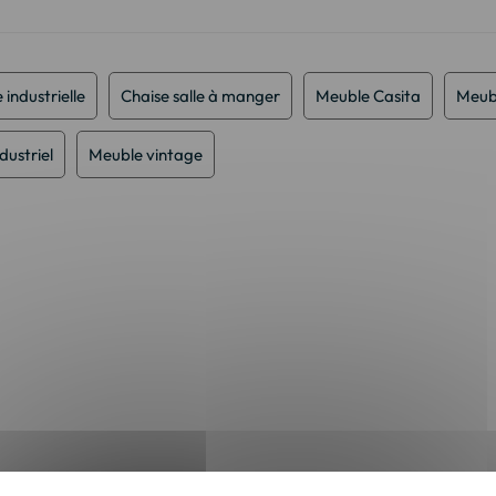
 industrielle
Chaise salle à manger
Meuble Casita
Meub
dustriel
Meuble vintage