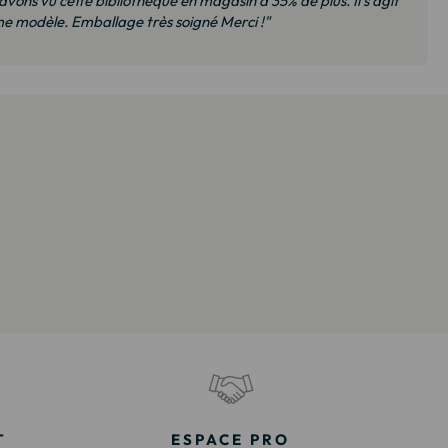
 avons vu cette bibliothèque en magasin à 35% de plus. Il s’agit
 modèle. Emballage très soigné Merci !"
T
ESPACE PRO