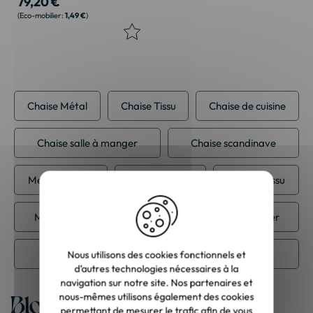
79,20 €
1,49 €
Chaise Métal
Chaise Tissu
Chaise de cuisine
Chaise salle à manger
Chaise scandinave
Meuble Casita
Meuble Métal
Meuble Tissu
Meuble de cuisine
Meuble de salle à manger
Meuble scandinave
Meuble vintage
Nous utilisons des cookies fonctionnels et
d’autres technologies nécessaires à la
navigation sur notre site. Nos partenaires et
Blog
nous-mêmes utilisons également des cookies
permettant de mesurer le trafic afin de vous