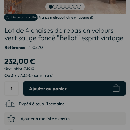
Passer
Livraison gratuite
(France métropolitaine uniquement)
au
Lot de 4 chaises de repas en velours
début
de
vert sauge foncé "Bellot" esprit vintage
la
Galerie
Référence
10570
d’images
232,00 €
7,20 €
Ou 3 x 77,33 € (sans frais)
Ajouter au panier
Expédié sous :
1 semaine
Ajouter à ma liste d'envies