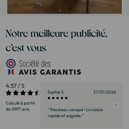
Notre meilleure publicité,
c’est vous
4.57 / 5
27/07/2026
Sophie S.
27/07/2026
Calculé à partir
de 5997 avis.
vraison
"Très beau canapé ! Livraison
 de qualité,
rapide et soignée."
t surtout pas
derai sans