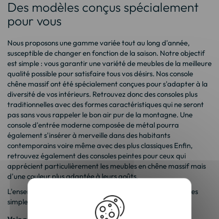
Des modèles conçus spécialement
pour vous
Nous proposons une gamme variée tout au long d'année,
susceptible de changer en fonction de la saison. Notre objectif
est simple : vous garantir une variété de meubles de la meilleure
qualité possible pour satisfaire tous vos désirs. Nos console
chêne massif ont été spécialement conçues pour s'adapter à la
diversité de vos intérieurs. Retrouvez donc des consoles plus
traditionnelles avec des formes caractéristiques qui ne seront
pas sans vous rappeler le bon air pur de la montagne. Une
console d'entrée moderne
composée de métal pourra
également s'insérer à merveille dans des habitants
contemporains voire même avec des plus classiques Enfin,
retrouvez également des consoles peintes pour ceux qui
apprécient particulièrement les meubles en chêne massif mais
d'une couleur plus adaptée à leurs goûts.
L'ensemble de nos modèles ont été façonnés avec des lignes
simples pour conserver la sobriété et l'élégance du bois.