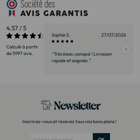
4.57 / 5
27/07/2026
Sophie S.
27/07/2026
Calculé à partir
de 5997 avis.
vraison
"Très beau canapé ! Livraison
 de qualité,
rapide et soignée."
t surtout pas
derai sans
Newsletter
Inscrivez-vous et recevez tous nos bons plans !
OK