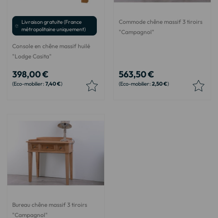
Commode chêne massif 3 tiroirs
Livraison gratuite (France
métropolitaine uniquement)
"Campagnol"
Console en chêne massif huilé
"Lodge Casita"
398,00 €
563,50 €
7,40 €
2,50 €
Bureau chêne massif 3 tiroirs
"Campagnol"