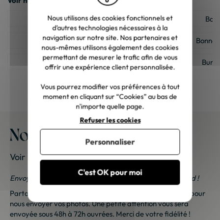
Voir nos autres catégories :
Nous utilisons des cookies fonctionnels et
Armoire Chêne massif
Banc
d’autres technologies nécessaires à la
navigation sur notre site. Nos partenaires et
Bibliothèque Chêne massif
Bonnet
nous-mêmes utilisons également des cookies
permettant de mesurer le trafic afin de vous
Buffet Chêne massif
Burea
offrir une expérience client personnalisée.
Canapé Chêne massif
Chai
Vous pourrez modifier vos préférences à tout
moment en cliquant sur “Cookies” au bas de
Commode Chêne massif
Confitu
n'importe quelle page.
Refuser les cookies
Lit Chêne massif
Meuble
Nos meubles chez vous
Personnaliser
Meuble d'entrée Chêne massif
Meuble d
Voir les photos de nos clients
Meuble de rangement Chêne massif
Meuble de sal
C'est OK pour moi
Envoyez-nous vos photos ; une petite surprise vous attend !
Meuble house : Meuble design pour la maison
Meuble à ch
Partagez vos photos et recevez une surprise !
Cliquez ici
pour
nous envoyer vos photos. Une petite attention vous sera
Table de repas Chêne massif
Table de
envoyée sous 48h à 72h ouvrées. Merci de votre fidélité !