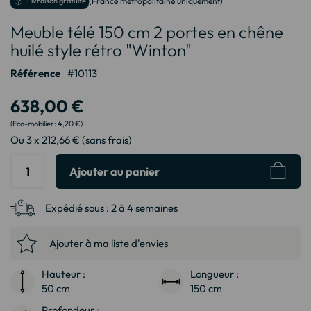
Livraison gratuite
(France métropolitaine uniquement)
au
Meuble télé 150 cm 2 portes en chêne
début
de
huilé style rétro "Winton"
la
Galerie
Référence
10113
d’images
638,00 €
4,20 €
Ou 3 x 212,66 € (sans frais)
Ajouter au panier
Expédié sous :
2 à 4 semaines
Ajouter à ma liste d'envies
Hauteur :
Longueur :
50 cm
150 cm
Profondeur :