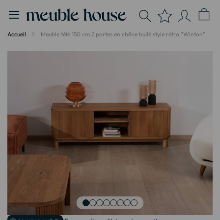
Panneau de gestion des cookies
Accueil
Meuble télé 150 cm 2 portes en chêne huilé style rétro "Winton"
Passer
à
la
fin
de
la
galerie
d’images
Passer