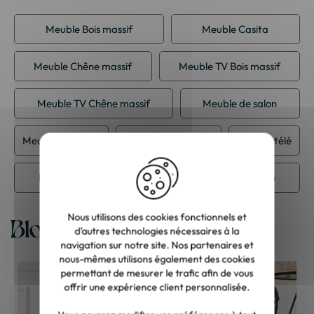
Meuble Bois massif
Meuble Casita
Meuble Chêne massif
Meuble TV Bois massif
Meuble TV Chêne massif
Meuble de salon
Meuble ethnique
Meuble scandinave
Meuble télé
Meuble télé scandinave
Meuble vintage
Nous utilisons des cookies fonctionnels et
Blog
d’autres technologies nécessaires à la
navigation sur notre site. Nos partenaires et
nous-mêmes utilisons également des cookies
permettant de mesurer le trafic afin de vous
offrir une expérience client personnalisée.