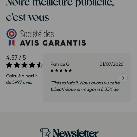
Notre meilleure publicité,
c’est vous
4.57 / 5
27/07/2026
Patrice G.
01/07/2026
Calculé à partir
de 5997 avis.
Livraison
"Très satisfait. Nous avons vu cette
bibliothèque en magasin à 35% de
plus. Il s’agit exactement du même
modèle. Emballage très soigné
Merci !"
Newsletter