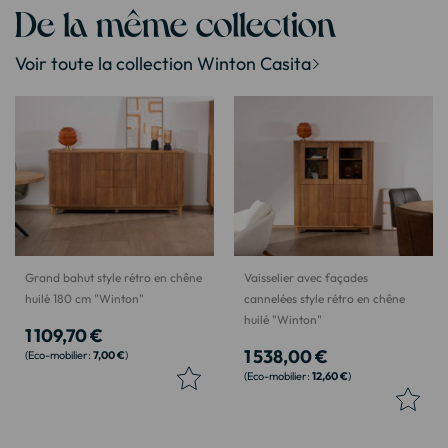
De la même collection
Voir toute la collection Winton Casita
Grand bahut style rétro en chêne
Vaisselier avec façades
huilé 180 cm "Winton"
cannelées style rétro en chêne
huilé "Winton"
1 109,70 €
1 538,00 €
7,00 €
12,60 €