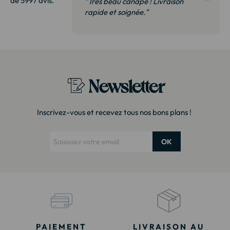
de 5997 avis.
vraison
"Très beau canapé ! Livraison
 de qualité,
rapide et soignée."
t surtout pas
derai sans
Newsletter
Inscrivez-vous et recevez tous nos bons plans !
OK
PAIEMENT
LIVRAISON AU