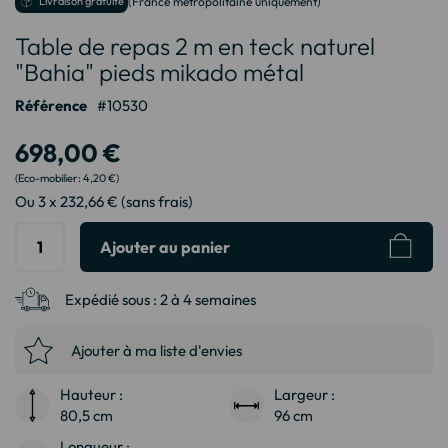
Livraison gratuite
(France métropolitaine uniquement)
au
Table de repas 2 m en teck naturel
début
de
"Bahia" pieds mikado métal
la
Galerie
Référence
10530
d’images
698,00 €
4,20 €
Ou 3 x 232,66 € (sans frais)
Ajouter au panier
Expédié sous :
2 à 4 semaines
Ajouter à ma liste d'envies
Hauteur :
Largeur :
80,5 cm
96 cm
Longueur :