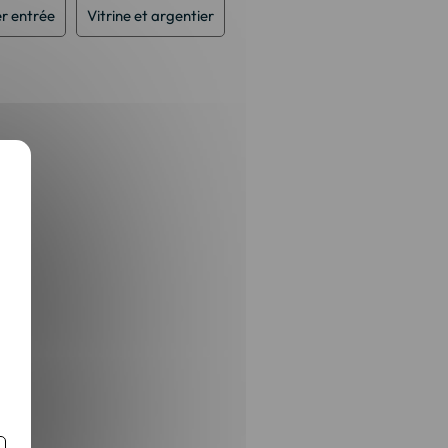
er entrée
Vitrine et argentier