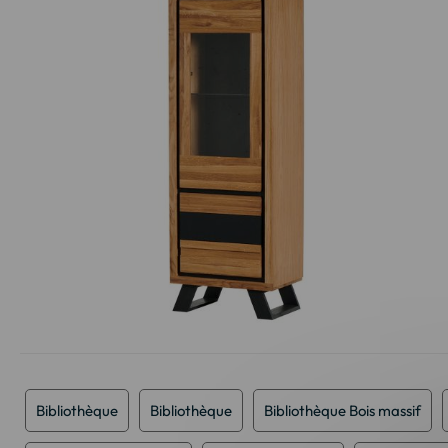
Passer
au
début
de
Bibliothèque
Bibliothèque
Bibliothèque Bois massif
la
Galerie