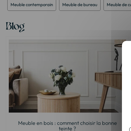
d’images
Meuble contemporain
Meuble de bureau
Meuble de cu
Blog
Meuble en bois : comment choisir la bonne
teinte ?