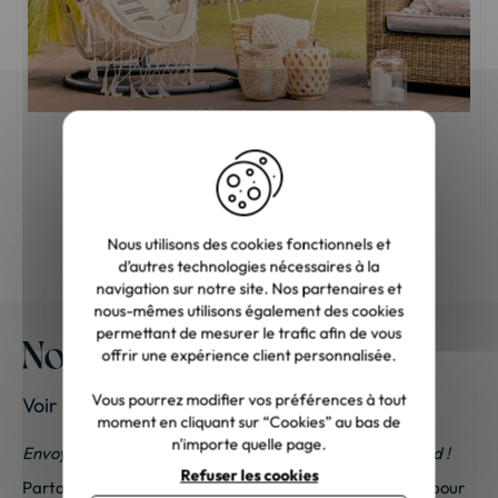
Quel mobilier choisir pour une terrasse
extérieure ?
Nous utilisons des cookies fonctionnels et
d’autres technologies nécessaires à la
navigation sur notre site. Nos partenaires et
nous-mêmes utilisons également des cookies
permettant de mesurer le trafic afin de vous
Nos meubles chez vous
offrir une expérience client personnalisée.
Vous pourrez modifier vos préférences à tout
Voir les photos de nos clients
moment en cliquant sur “Cookies” au bas de
n'importe quelle page.
Envoyez-nous vos photos ; une petite surprise vous attend !
Refuser les cookies
Partagez vos photos et recevez une surprise !
Cliquez ici
pour