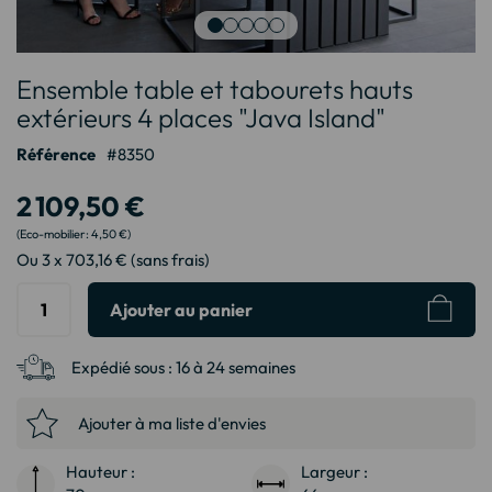
Passer
Ensemble table et tabourets hauts
au
début
extérieurs 4 places "Java Island"
de
Référence
8350
la
Galerie
2 109,50 €
d’images
4,50 €
Ou 3 x 703,16 € (sans frais)
Ajouter au panier
Expédié sous :
16 à 24 semaines
Ajouter à ma liste d'envies
Hauteur :
Largeur :