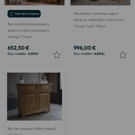
Meuble bar container esprit
Dernière chance
récup en métal bleu nuit et bois
Bar insolite style pompe à
"Crazy" haut. 178cm
essence métal jaune esprit
vintage "Crazy"
652,50 €
996,00 €
2,50 €
6,00 €
Bar de comptoir chêne massif
"Amélie"