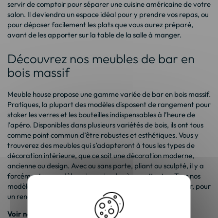
servir de comptoir pour séparer une cuisine américaine de votre
salon. Il deviendra un espace idéal pour y prendre vos repas, ou
pour déposer facilement les plats que vous aurez préparé,
avant de les apporter sur la table de la salle à manger.
Découvrez nos meubles de bar en
bois massif
Meuble house propose une gamme variée de bar en bois massif.
Pratiques, la plupart des modèles disposent de rangement pour
stoker les verres et les bouteilles indispensables à l’heure de
l’apéro. Disponibles dans plusieurs variétés de bois, ils ont tous
comme point commun d’être robustes et esthétiques. Vous y
trouverez des meubles qui s’adapteront à tous les types de
décoration intérieure, que ce soit une décoration moderne,
ancienne ou design. Avec ou sans porte, pliant ou sculpté, il y a
forcément un modèle qui conviendra à vos attentes. Tous nos
modèles de bar peuvent s’adapter à nos
tabourets de bar
, pour
un rendu pratique et très déco.
Voir nos autres catégories :