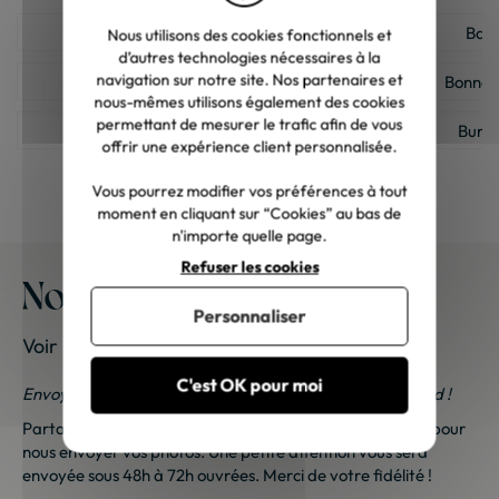
Armoire Bois massif
Banc
Nous utilisons des cookies fonctionnels et
d’autres technologies nécessaires à la
navigation sur notre site. Nos partenaires et
Bibliothèque Bois massif
Bonneti
nous-mêmes utilisons également des cookies
permettant de mesurer le trafic afin de vous
Buffet Bois massif
Burea
offrir une expérience client personnalisée.
Canapé Bois massif
Chais
Vous pourrez modifier vos préférences à tout
moment en cliquant sur “Cookies” au bas de
Commode Bois massif
Confitu
n'importe quelle page.
Refuser les cookies
Console Bois massif
Lit
Nos meubles chez vous
Personnaliser
Meuble TV Bois massif
Meuble d'
Voir les photos de nos clients
Meuble de cuisine Bois massif
Meuble de sal
C'est OK pour moi
Envoyez-nous vos photos ; une petite surprise vous attend !
Meuble house : Meuble design pour la maison
Meuble à ch
Partagez vos photos et recevez une surprise !
Cliquez ici
pour
nous envoyer vos photos. Une petite attention vous sera
Table de repas Bois massif
Table de 
envoyée sous 48h à 72h ouvrées. Merci de votre fidélité !