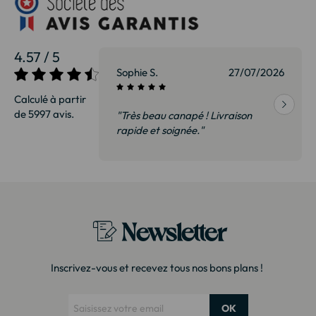
4.57 / 5
27/07/2026
Sophie S.
27/07/2026
Calculé à partir
de 5997 avis.
vraison
"Très beau canapé ! Livraison
 de qualité,
rapide et soignée."
t surtout pas
derai sans
Newsletter
Inscrivez-vous et recevez tous nos bons plans !
OK