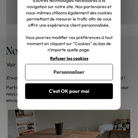
d’autres technologies nécessaires à la
navigation sur notre site. Nos partenaires et
nous-mêmes utilisons également des cookies
permettant de mesurer le trafic afin de vous
offrir une expérience client personnalisée.
Vous pourrez modifier vos préférences à tout
moment en cliquant sur “Cookies” au bas de
Nos meubles chez vous
n'importe quelle page.
Refuser les cookies
Voir les photos de nos clients
Personnaliser
Envoyez-nous vos photos ; une petite surprise vous attend !
Partagez vos photos et recevez une surprise !
Cliquez ici
pour
C'est OK pour moi
nous envoyer vos photos. Une petite attention vous sera
envoyée sous 48h à 72h ouvrées. Merci de votre fidélité !