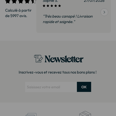
27/07/2026
Sophie S.
27/07/2026
Calculé à partir
de 5997 avis.
vraison
"Très beau canapé ! Livraison
 de qualité,
rapide et soignée."
t surtout pas
derai sans
Newsletter
Inscrivez-vous et recevez tous nos bons plans !
OK