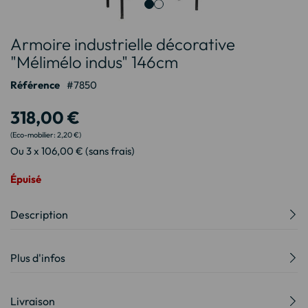
Passer
Armoire industrielle décorative
au
début
"Mélimélo indus" 146cm
de
Référence
7850
la
Galerie
318,00 €
d’images
2,20 €
Ou 3 x 106,00 € (sans frais)
Épuisé
Description
Plus d'infos
Livraison