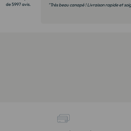
de 5997 avis.
"Très satisfait. Nous avons vu cette biblioth
exactement du même modèle. Emballage tr