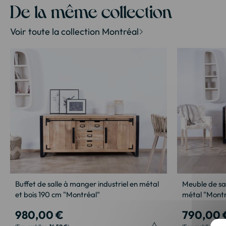
la
De la même collection
Galerie
d’images
Voir toute la collection Montréal
Buffet de salle à manger industriel en métal
Meuble de sal
et bois 190 cm "Montréal"
métal "Mont
980,00 €
790,00 