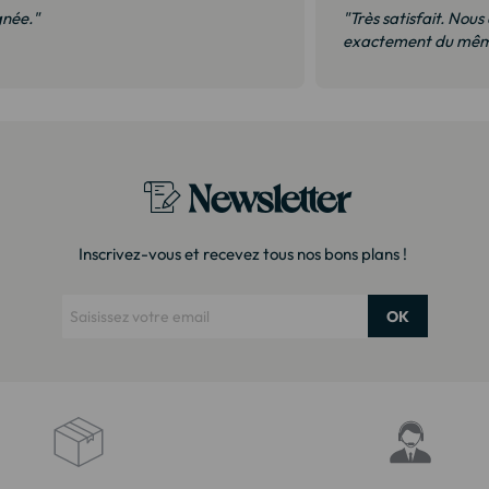
èque en magasin à 35% de plus. Il s’agit
"Bonne réception, li
ès soigné Merci !"
surtout pas déçus. 
Newsletter
Inscrivez-vous et recevez tous nos bons plans !
OK