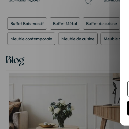
16,50 €
10,
Buffet Bois massif
Buffet Métal
Buffet de cuisine
B
Meuble contemporain
Meuble de cuisine
Meuble de sa
Blog