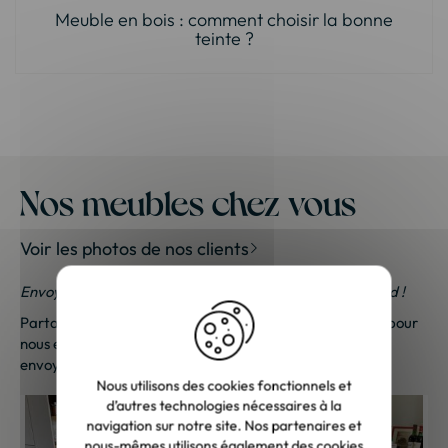
Meuble en bois : comment choisir la bonne
teinte ?
Nos meubles chez vous
Voir les photos de nos clients
Envoyez-nous vos photos ; une petite surprise vous attend !
Partagez vos photos et recevez une surprise !
Cliquez ici
pour
nous envoyer vos photos. Une petite attention vous sera
envoyée sous 48h à 72h ouvrées. Merci de votre fidélité !
Nous utilisons des cookies fonctionnels et
d’autres technologies nécessaires à la
navigation sur notre site. Nos partenaires et
nous-mêmes utilisons également des cookies