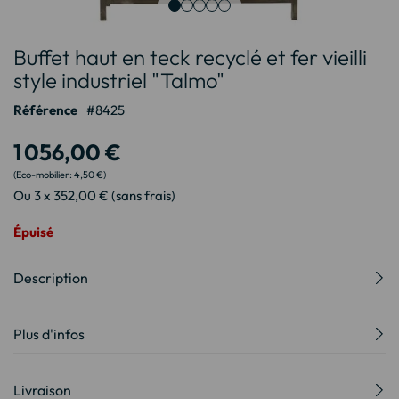
Passer
Buffet haut en teck recyclé et fer vieilli
au
début
style industriel "Talmo"
de
Référence
8425
la
Galerie
1 056,00 €
d’images
4,50 €
Ou 3 x 352,00 € (sans frais)
Épuisé
Description
Plus d'infos
Livraison