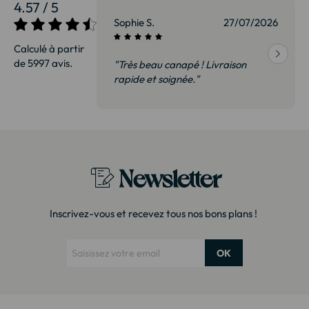
4.57 / 5
27/07/2026
Sophie S.
27/07/2026
Calculé à partir
de 5997 avis.
vraison
"Très beau canapé ! Livraison
 de qualité,
rapide et soignée."
t surtout pas
derai sans
Newsletter
Inscrivez-vous et recevez tous nos bons plans !
OK