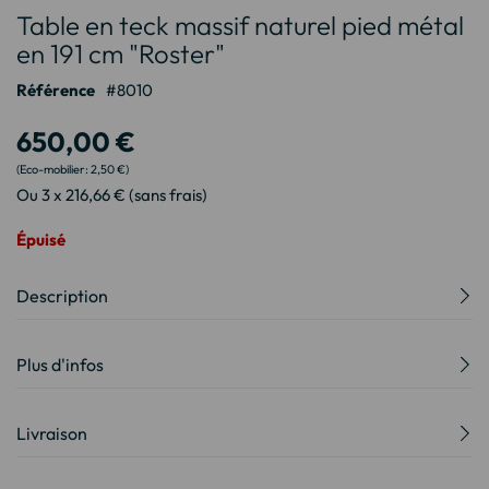
Table en teck massif naturel pied métal
au
début
en 191 cm "Roster"
de
Référence
8010
la
Galerie
650,00 €
d’images
2,50 €
Ou 3 x 216,66 € (sans frais)
Épuisé
Description
Plus d'infos
Livraison