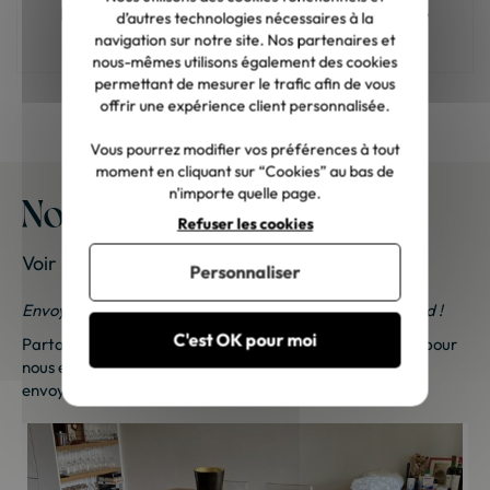
Meuble en bois : comment choisir la bonne
d’autres technologies nécessaires à la
teinte ?
navigation sur notre site. Nos partenaires et
nous-mêmes utilisons également des cookies
permettant de mesurer le trafic afin de vous
offrir une expérience client personnalisée.
Vous pourrez modifier vos préférences à tout
moment en cliquant sur “Cookies” au bas de
n'importe quelle page.
Nos meubles chez vous
Refuser les cookies
Voir les photos de nos clients
Personnaliser
Envoyez-nous vos photos ; une petite surprise vous attend !
C'est OK pour moi
Partagez vos photos et recevez une surprise !
Cliquez ici
pour
nous envoyer vos photos. Une petite attention vous sera
envoyée sous 48h à 72h ouvrées. Merci de votre fidélité !