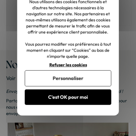
Nous utilisons des cookies fonctionnels et
d’autres technologies nécessaires à la
Comment aménager sa salle à manger ?
navigation sur notre site. Nos partenaires et
nous-mêmes utilisons également des cookies
permettant de mesurer le trafic afin de vous
offrir une expérience client personnalisée.
Vous pourrez modifier vos préférences à tout
moment en cliquant sur “Cookies” au bas de
n'importe quelle page.
Nos meubles chez vous
Refuser les cookies
Voir les photos de nos clients
Personnaliser
Envoyez-nous vos photos ; une petite surprise vous attend !
C'est OK pour moi
Partagez vos photos et recevez une surprise !
Cliquez ici
pour
nous envoyer vos photos. Une petite attention vous sera
envoyée sous 48h à 72h ouvrées. Merci de votre fidélité !