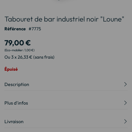
Passer
Tabouret de bar industriel noir "Loune"
au
début
Référence
7775
de
la
79,00 €
Galerie
d’images
1,00 €
Ou 3 x 26,33 € (sans frais)
Épuisé
Description
Plus d'infos
Livraison