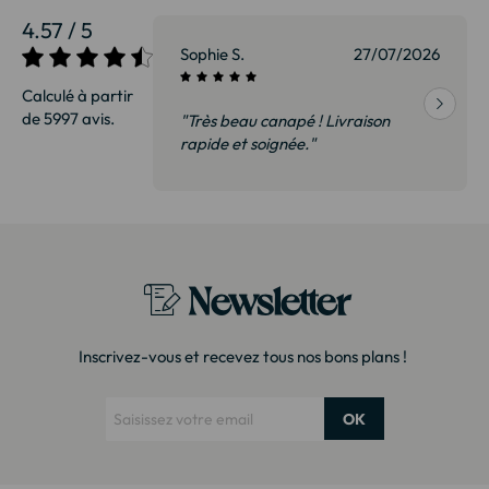
4.57 / 5
27/07/2026
Sophie S.
27/07/2026
Calculé à partir
de 5997 avis.
vraison
"Très beau canapé ! Livraison
 de qualité,
rapide et soignée."
t surtout pas
derai sans
Newsletter
Inscrivez-vous et recevez tous nos bons plans !
OK