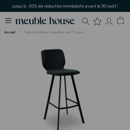
Panneau de gestion des cookies
Jusqu'à -50% de réduction immédiate avant le 30 août !
Accueil
Tabouret de bar industriel noir "Loune"
Passer
à
la
fin
de
la
galerie
d’images