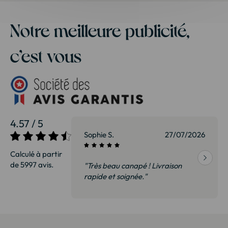
Notre meilleure publicité,
c’est vous
4.57 / 5
27/07/2026
Sophie S.
27/07/2026
Calculé à partir
de 5997 avis.
vraison
"Très beau canapé ! Livraison
 de qualité,
rapide et soignée."
t surtout pas
derai sans