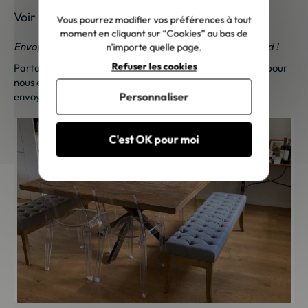
Voir les photos de nos clients
Vous pourrez modifier vos préférences à tout
moment en cliquant sur “Cookies” au bas de
Envoyez-nous vos photos ; une petite surprise vous attend !
n'importe quelle page.
Refuser les cookies
Partagez vos photos et recevez une surprise !
Cliquez ici
pour
nous envoyer vos photos. Une petite attention vous sera
Personnaliser
envoyée sous 48h à 72h ouvrées. Merci de votre fidélité !
C'est OK pour moi