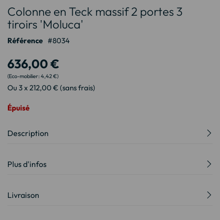
Colonne en Teck massif 2 portes 3
au
début
tiroirs 'Moluca'
de
Référence
8034
la
Galerie
636,00 €
d’images
4,42 €
Ou 3 x 212,00 € (sans frais)
Épuisé
Description
Plus d'infos
Livraison