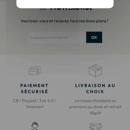
Newsletter
Inscrivez-vous et recevez tous nos bons plans !
OK
PAIEMENT
LIVRAISON AU
SÉCURISÉ
CHOIX
CB / Paypal / 3 et 4 X /
Livraison standard ou
Virement
premium au choix et retrait
dépôt