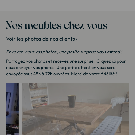
Goteborg
Industry
Meuble house : Meuble design pour la maison
Nola
Nos meubles chez vous
Voir les photos de nos clients
Envoyez-nous vos photos ; une petite surprise vous attend !
Partagez vos photos et recevez une surprise !
Cliquez ici
pour
nous envoyer vos photos. Une petite attention vous sera
envoyée sous 48h à 72h ouvrées. Merci de votre fidélité !