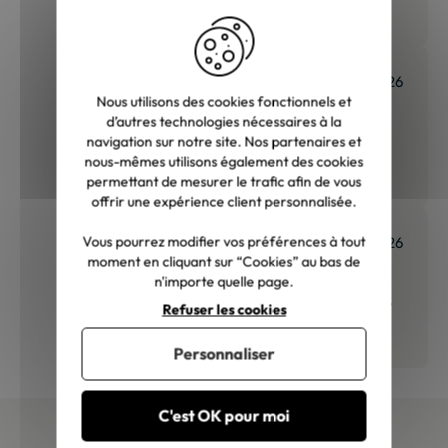
convenable, meubles de qualité,
nous sommes ravis et surtout pas
déçus. Je recommanderai sans
hésiter"
Sophie S.
27/07/2026
Nous utilisons des cookies fonctionnels et
d’autres technologies nécessaires à la
navigation sur notre site. Nos partenaires et
"Très beau canapé ! Livraison
nous-mêmes utilisons également des cookies
rapide et soignée."
permettant de mesurer le trafic afin de vous
offrir une expérience client personnalisée.
Vous pourrez modifier vos préférences à tout
Patrice G.
01/07/2026
moment en cliquant sur “Cookies” au bas de
n'importe quelle page.
"Très satisfait. Nous avons vu cette
Refuser les cookies
bibliothèque en magasin à 35% de
plus. Il s’agit exactement du même
Personnaliser
modèle. Emballage très soigné
Merci !"
C'est OK pour moi