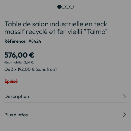
Passer
Table de salon industrielle en teck
au
début
massif recyclé et fer vieilli "Talmo"
de
Référence
8424
la
Galerie
576,00 €
d’images
2,67 €
Ou 3 x 192,00 € (sans frais)
Épuisé
Description
Plus d'infos