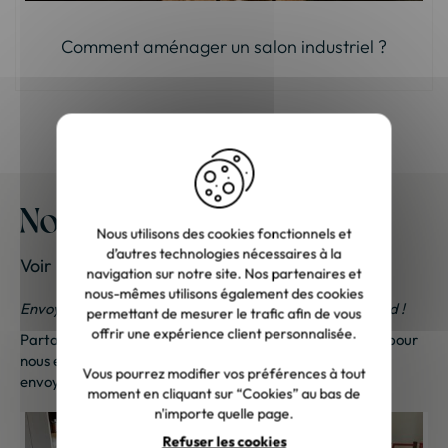
Comment aménager un salon industriel ?
Nos meubles chez vous
Nous utilisons des cookies fonctionnels et
d’autres technologies nécessaires à la
Voir les photos de nos clients
navigation sur notre site. Nos partenaires et
nous-mêmes utilisons également des cookies
Envoyez-nous vos photos ; une petite surprise vous attend !
permettant de mesurer le trafic afin de vous
offrir une expérience client personnalisée.
Partagez vos photos et recevez une surprise !
Cliquez ici
pour
nous envoyer vos photos. Une petite attention vous sera
Vous pourrez modifier vos préférences à tout
envoyée sous 48h à 72h ouvrées. Merci de votre fidélité !
moment en cliquant sur “Cookies” au bas de
n'importe quelle page.
Refuser les cookies