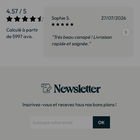
4.57 / 5
27/07/2026
Sophie S.
27/07/2026
Calculé à partir
de 5997 avis.
vraison
"Très beau canapé ! Livraison
 de qualité,
rapide et soignée."
t surtout pas
derai sans
Newsletter
Inscrivez-vous et recevez tous nos bons plans !
OK