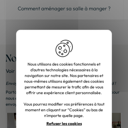
Comment aménager sa salle à manger ?
Nos meubles chez vous
Nous utilisons des cookies fonctionnels et
d’autres technologies nécessaires à la
Voir les photos de nos clients
navigation sur notre site. Nos partenaires et
nous-mêmes utilisons également des cookies
Envoyez-nous vos photos ; une petite surprise vous attend !
permettant de mesurer le trafic afin de vous
Partagez vos photos et recevez une surprise !
Cliquez ici
pour
offrir une expérience client personnalisée.
nous envoyer vos photos. Une petite attention vous sera
envoyée sous 48h à 72h ouvrées. Merci de votre fidélité !
Vous pourrez modifier vos préférences à tout
moment en cliquant sur “Cookies” au bas de
n'importe quelle page.
Refuser les cookies