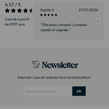
4.57 / 5
27/07/2026
Sophie S.
27/07/2026
Calculé à partir
de 5997 avis.
vraison
"Très beau canapé ! Livraison
 de qualité,
rapide et soignée."
t surtout pas
derai sans
Newsletter
Inscrivez-vous et recevez tous nos bons plans !
OK