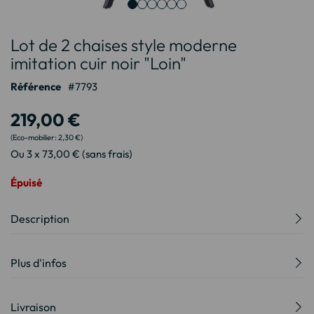
Passer
Lot de 2 chaises style moderne
au
début
imitation cuir noir "Loin"
de
Référence
7793
la
Galerie
219,00 €
d’images
2,30 €
Ou 3 x 73,00 € (sans frais)
Épuisé
Description
Plus d'infos
Livraison